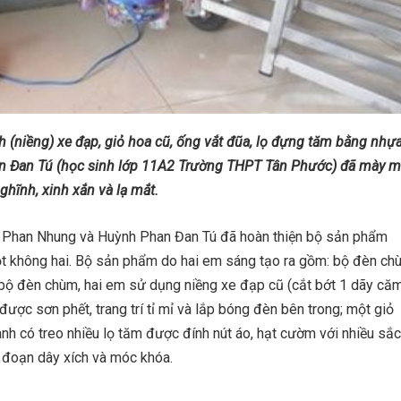
 (niềng) xe đạp, giỏ hoa cũ, ống vắt đũa, lọ đựng tăm bằng nhựa
n Đan Tú (học sinh lớp 11A2 Trường THPT Tân Phước) đã mày m
ghĩnh, xinh xắn và lạ mắt.
h Phan Nhung và Huỳnh Phan Đan Tú đã hoàn thiện bộ sản phẩm
một không hai. Bộ sản phẩm do hai em sáng tạo ra gồm: bộ đèn ch
 bộ đèn chùm, hai em sử dụng niềng xe đạp cũ (cắt bớt 1 dãy căm
ược sơn phết, trang trí tỉ mỉ và lắp bóng đèn bên trong; một giỏ
nh có treo nhiều lọ tăm được đính nút áo, hạt cườm với nhiều sắc
 đoạn dây xích và móc khóa.