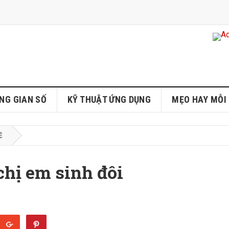
NG GIAN SỐ
KỸ THUẬT ỨNG DỤNG
MẸO HAY MỖI
Ệ
chị em sinh đôi