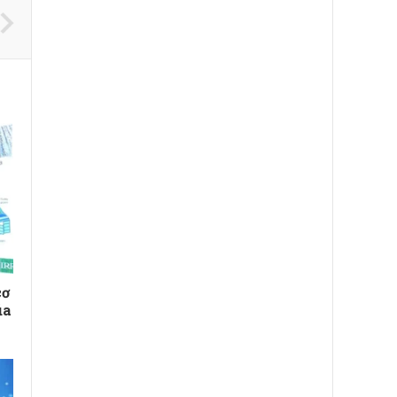
cơ
úa