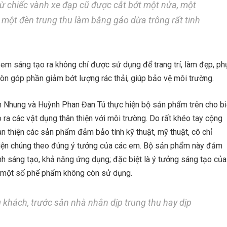
ừ chiếc vành xe đạp cũ được cắt bớt một nửa, một
p một đèn trung thu làm bằng gáo dừa trông rất tinh
m sáng tạo ra không chỉ được sử dụng để trang trí, làm đẹp, ph
còn góp phần giảm bớt lượng rác thải, giúp bảo vệ môi trường.
 Nhung và Huỳnh Phan Đan Tú thực hiện bộ sản phẩm trên cho bi
ra các vật dụng thân thiện với môi trường. Do rất khéo tay cộng
àn thiện các sản phẩm đảm bảo tính kỹ thuật, mỹ thuật, cô chỉ
hiện chúng theo đúng ý tưởng của các em. Bộ sản phẩm này đảm
tính sáng tạo, khả năng ứng dụng; đặc biệt là ý tưởng sáng tạo của
g một số phế phẩm không còn sử dụng.
g khách, trước sân nhà nhân dịp trung thu hay dịp