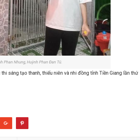
nh Phan Nhung, Huỳnh Phan Đan Tú.
hi sáng tạo thanh, thiếu niên và nhi đồng tỉnh Tiền Giang lần thứ