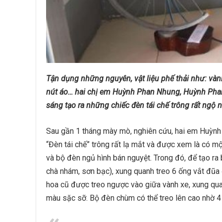
Tận dụng những nguyên, vật liệu phế thải như: vành
nút áo… hai chị em Huỳnh Phan Nhung, Huỳnh Pha
sáng tạo ra những chiếc đèn tái chế trông rất ngộ n
Sau gần 1 tháng mày mò, nghiên cứu, hai em Huỳn
“Đèn tái chế” trông rất lạ mắt và được xem là có 
và bộ đèn ngủ hình bán nguyệt. Trong đó, để tạo ra
chà nhám, sơn bạc), xung quanh treo 6 ống vắt đũa đ
hoa cũ được treo ngược vào giữa vành xe, xung qua
màu sặc sỡ. Bộ đèn chùm có thể treo lên cao nhờ 4