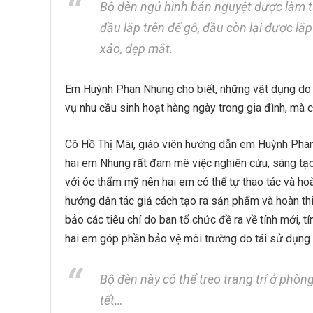
Bộ đèn ngủ hình bán nguyệt được làm t
đầu lắp trên đế gỗ, đầu còn lại được lắ
xảo, đẹp mắt.
Em Huỳnh Phan Nhung cho biết, những vật dụng do e
vụ nhu cầu sinh hoạt hàng ngày trong gia đình, mà 
Cô Hồ Thị Mãi, giáo viên hướng dẫn em Huỳnh Phan
hai em Nhung rất đam mê việc nghiên cứu, sáng tạo 
với óc thẩm mỹ nên hai em có thể tự thao tác và ho
hướng dẫn tác giả cách tạo ra sản phẩm và hoàn t
bảo các tiêu chí do ban tổ chức đề ra về tính mới, 
hai em góp phần bảo vệ môi trường do tái sử dụn
Bộ đèn này có thể treo trang trí ở phòn
tết…