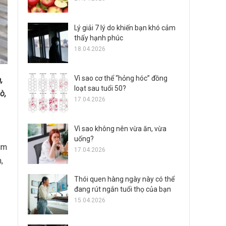
Lý giải 7 lý do khiến bạn khó cảm
thấy hạnh phúc
18.04.2026
Vì sao cơ thể “hỏng hóc” đồng
,
loạt sau tuổi 50?
ò,
17.04.2026
Vì sao không nên vừa ăn, vừa
uống?
ùm
17.04.2026
,
Thói quen hàng ngày này có thể
đang rút ngắn tuổi thọ của bạn
15.04.2026