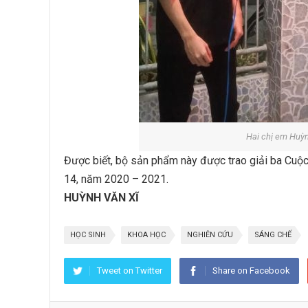
Hai chị em Huỳ
Được biết, bộ sản phẩm này được trao giải ba Cuộc t
14, năm 2020 – 2021.
HUỲNH VĂN XĨ
HỌC SINH
KHOA HỌC
NGHIÊN CỨU
SÁNG CHẾ
Tweet on Twitter
Share on Facebook