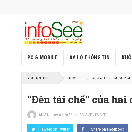
PC & MOBILE
XA LỘ THÔNG TIN
KHÔ
YOU ARE HERE:
HOME
KHOA HỌC – CÔNG NGH
“Đèn tái chế” của hai 
ADMIN
—
09.02.2022
COMMENTS OFF
Tweet on Twitter
Share on Facebook