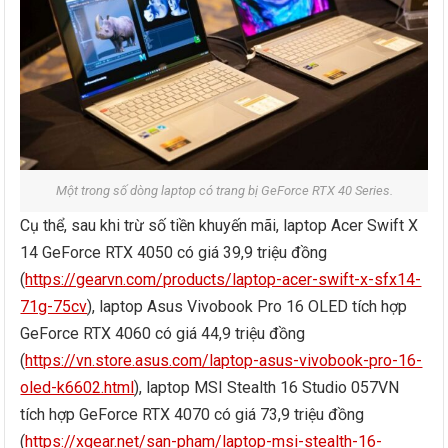
Một trong số dòng laptop có trang bị GeForce RTX 40 Series.
Cụ thể, sau khi trừ số tiền khuyến mãi, laptop Acer Swift X
14 GeForce RTX 4050 có giá 39,9 triệu đồng
(
https://gearvn.com/products/laptop-acer-swift-x-sfx14-
71g-75cv
), laptop Asus Vivobook Pro 16 OLED tích hợp
GeForce RTX 4060 có giá 44,9 triệu đồng
(
https://vn.store.asus.com/laptop-asus-vivobook-pro-16-
oled-k6602.html
), laptop MSI Stealth 16 Studio 057VN
tích hợp GeForce RTX 4070 có giá 73,9 triệu đồng
(
https://xgear.net/san-pham/laptop-msi-stealth-16-