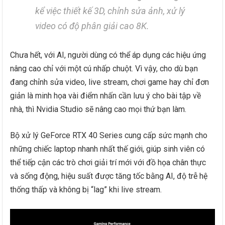
kể việc thiết kế 3D, chỉnh sửa ảnh, xử lý
video có độ phân giải cao 8K.
Chưa hết, với AI, người dùng có thể áp dụng các hiệu ứng
nâng cao chỉ với một cú nhấp chuột. Vì vậy, cho dù bạn
đang chỉnh sửa video, live stream, chơi game hay chỉ đơn
giản là minh họa vài điểm nhấn cần lưu ý cho bài tập về
nhà, thì Nvidia Studio sẽ nâng cao mọi thứ bạn làm.
Bộ xử lý GeForce RTX 40 Series cung cấp sức mạnh cho
những chiếc laptop nhanh nhất thế giới, giúp sinh viên có
thể tiếp cận các trò chơi giải trí mới với đồ họa chân thực
và sống động, hiệu suất được tăng tốc bằng AI, độ trễ hệ
thống thấp và không bị “lag” khi live stream.