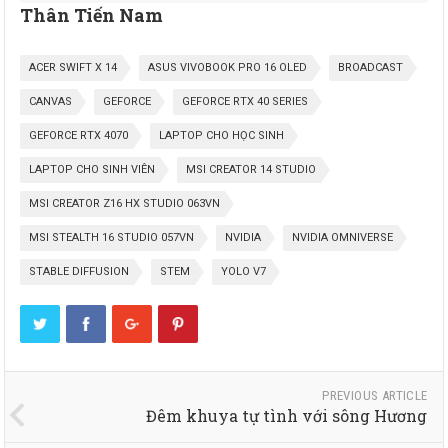
Thân Tiến Nam
ACER SWIFT X 14
ASUS VIVOBOOK PRO 16 OLED
BROADCAST
CANVAS
GEFORCE
GEFORCE RTX 40 SERIES
GEFORCE RTX 4070
LAPTOP CHO HỌC SINH
LAPTOP CHO SINH VIÊN
MSI CREATOR 14 STUDIO
MSI CREATOR Z16 HX STUDIO 063VN
MSI STEALTH 16 STUDIO 057VN
NVIDIA
NVIDIA OMNIVERSE
STABLE DIFFUSION
STEM
YOLO V7
PREVIOUS ARTICLE
Đêm khuya tự tình với sông Hương