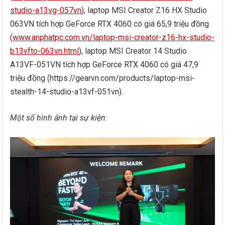
studio-a13vg-057vn
), laptop MSI Creator Z16 HX Studio
063VN tích hợp GeForce RTX 4060 có giá 65,9 triệu đồng
(
www.anphatpc.com.vn/laptop-msi-creator-z16-hx-studio-
b13vfto-063vn.html
), laptop MSI Creator 14 Studio
A13VF-051VN tích hợp GeForce RTX 4060 có giá 47,9
triệu đồng (https://gearvn.com/products/laptop-msi-
stealth-14-studio-a13vf-051vn).
Một số hình ảnh tại sự kiện: