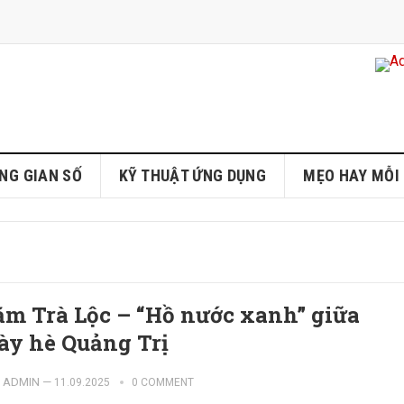
NG GIAN SỐ
KỸ THUẬT ỨNG DỤNG
MẸO HAY MỖI
ằm Trà Lộc – “Hồ nước xanh” giữa
ày hè Quảng Trị
ADMIN
—
11.09.2025
0 COMMENT