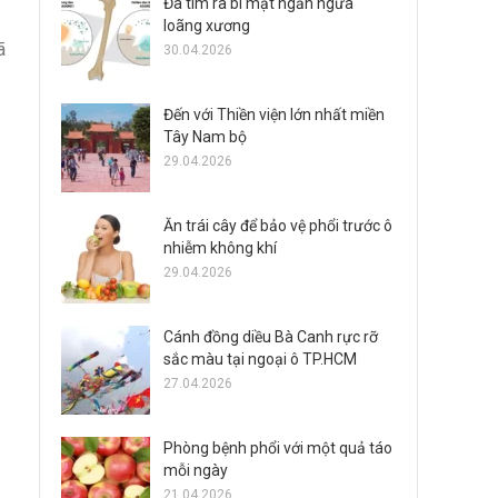
Đã tìm ra bí mật ngăn ngừa
loãng xương
ã
30.04.2026
Đến với Thiền viện lớn nhất miền
Tây Nam bộ
29.04.2026
Ăn trái cây để bảo vệ phổi trước ô
nhiễm không khí
29.04.2026
Cánh đồng diều Bà Canh rực rỡ
sắc màu tại ngoại ô TP.HCM
27.04.2026
Phòng bệnh phổi với một quả táo
mỗi ngày
21.04.2026