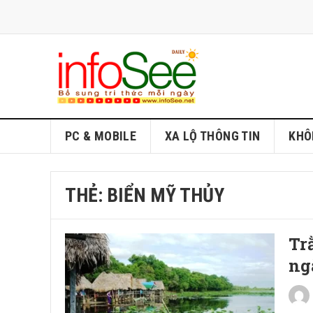
PC & MOBILE
XA LỘ THÔNG TIN
KHÔ
THẺ:
BIỂN MỸ THỦY
Tr
ng