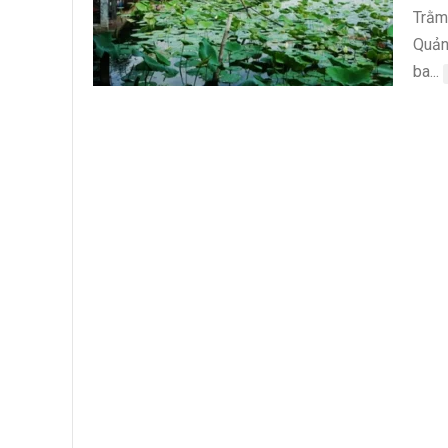
Trằm 
Quản
ba...