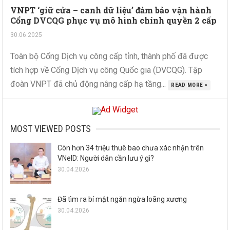
VNPT ‘giữ cửa – canh dữ liệu’ đảm bảo vận hành
Cổng DVCQG phục vụ mô hình chính quyền 2 cấp
30.06.2025
Toàn bộ Cổng Dịch vụ công cấp tỉnh, thành phố đã được
tích hợp về Cổng Dịch vụ công Quốc gia (DVCQG). Tập
đoàn VNPT đã chủ động nâng cấp hạ tầng...
READ MORE »
MOST VIEWED POSTS
Còn hơn 34 triệu thuê bao chưa xác nhận trên
VNeID: Người dân cần lưu ý gì?
30.04.2026
Đã tìm ra bí mật ngăn ngừa loãng xương
30.04.2026