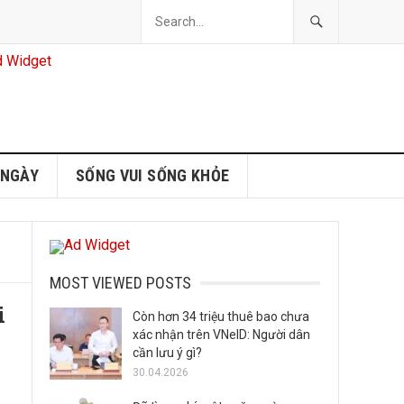
 NGÀY
SỐNG VUI SỐNG KHỎE
MOST VIEWED POSTS
i
Còn hơn 34 triệu thuê bao chưa
xác nhận trên VNeID: Người dân
cần lưu ý gì?
30.04.2026