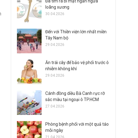
Đã tìm ra bí mật ngăn ngừa
loãng xương
h
30.04.2026
Đến với Thiền viện lớn nhất miền
Tây Nam bộ
29.04.2026
Ăn trái cây để bảo vệ phổi trước ô
nhiễm không khí
29.04.2026
Cánh đồng diều Bà Canh rực rỡ
sắc màu tại ngoại ô TP.HCM
27.04.2026
Phòng bệnh phổi với một quả táo
mỗi ngày
21.04.2026