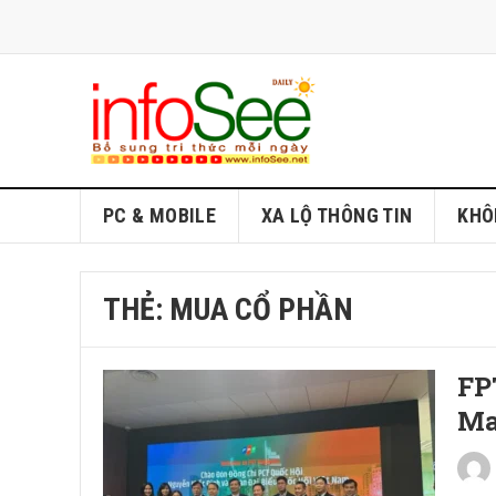
PC & MOBILE
XA LỘ THÔNG TIN
KHÔ
THẺ:
MUA CỔ PHẦN
FP
Ma