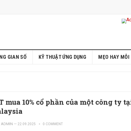
NG GIAN SỐ
KỸ THUẬT ỨNG DỤNG
MẸO HAY MỖI
T mua 10% cổ phần của một công ty tạ
laysia
ADMIN
—
22.09.2025
0 COMMENT