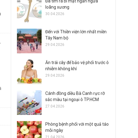
Đã tìm ra bí mật ngăn ngừa
loãng xương
à
30.04.2026
Đến với Thiền viện lớn nhất miền
Tây Nam bộ
g
29.04.2026
Ăn trái cây để bảo vệ phổi trước ô
nhiễm không khí
29.04.2026
à
Cánh đồng diều Bà Canh rực rỡ
sắc màu tại ngoại ô TP.HCM
27.04.2026
Phòng bệnh phổi với một quả táo
mỗi ngày
21.04.2026