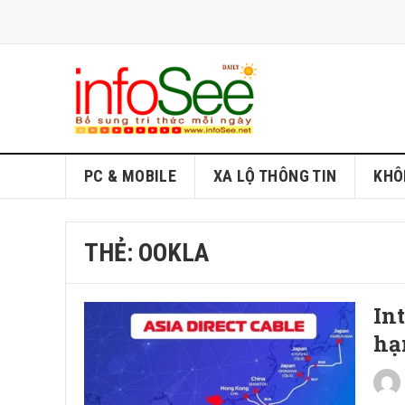
PC & MOBILE
XA LỘ THÔNG TIN
KHÔ
THẺ:
OOKLA
In
hạ