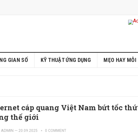
NG GIAN SỐ
KỸ THUẬT ỨNG DỤNG
MẸO HAY MỖI
ternet cáp quang Việt Nam bứt tốc thứ
ng thế giới
ADMIN
—
20.09.2025
0 COMMENT