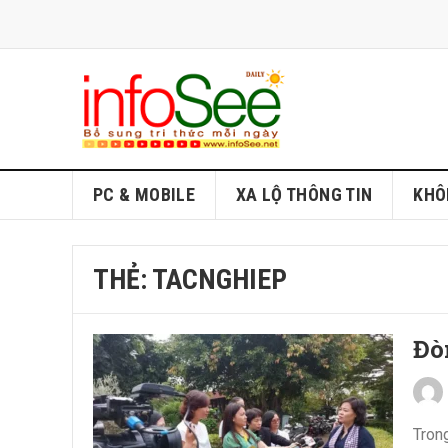
PC & MOBILE
XA LỘ THÔNG TIN
KHÔ
THẺ:
TACNGHIEP
Đòn
Trong