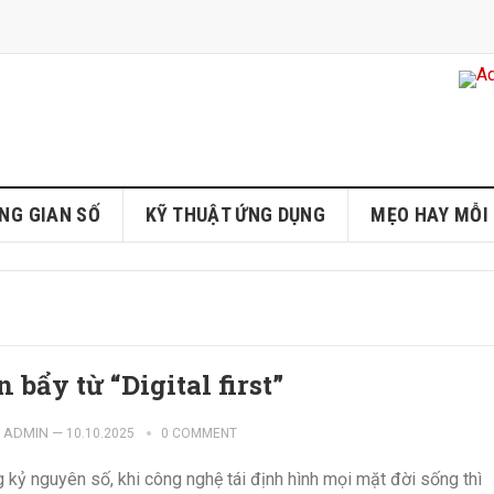
NG GIAN SỐ
KỸ THUẬT ỨNG DỤNG
MẸO HAY MỖI
 bẩy từ “Digital first”
ADMIN
—
10.10.2025
0 COMMENT
 kỷ nguyên số, khi công nghệ tái định hình mọi mặt đời sống thì