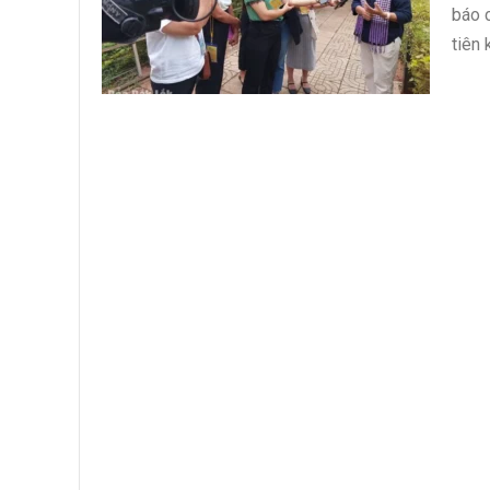
báo c
tiên 