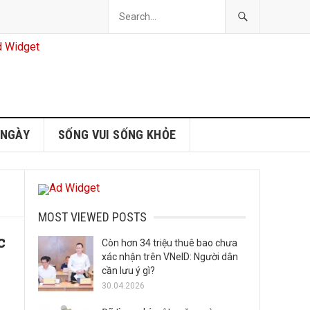
 NGÀY
SỐNG VUI SỐNG KHỎE
MOST VIEWED POSTS
c
Còn hơn 34 triệu thuê bao chưa
xác nhận trên VNeID: Người dân
cần lưu ý gì?
30.04.2026