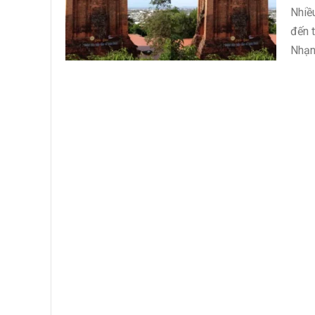
Nhiề
đến 
Nhạn