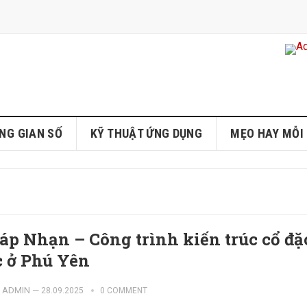
NG GIAN SỐ
KỸ THUẬT ỨNG DỤNG
MẸO HAY MỖI
áp Nhạn – Công trình kiến trúc cổ đặ
c ở Phú Yên
ADMIN
—
28.09.2025
0 COMMENT