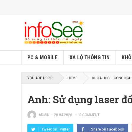
PC & MOBILE
XA LỘ THÔNG TIN
KHÔ
YOU ARE HERE:
HOME
KHOA HỌC – CÔNG NGH
Anh: Sử dụng laser đố
ADMIN
—
20.04.2026
0 COMMENT
Tweet on Twitter
Share on Facebook