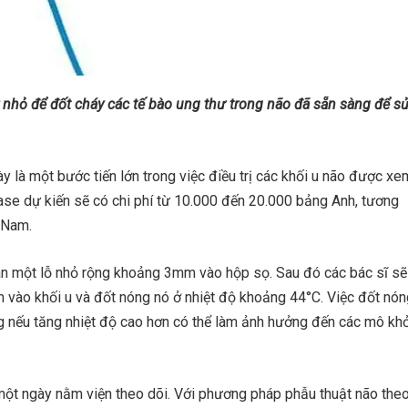
 nhỏ để đốt cháy các tế bào ung thư trong não đã sẵn sàng để s
y là một bước tiến lớn trong việc điều trị các khối u não được xe
se dự kiến ​​sẽ có chi phí từ 10.000 đến 20.000 bảng Anh, tương
 Nam.
an một lỗ nhỏ rộng khoảng 3mm vào hộp sọ. Sau đó các bác sĩ sẽ
 vào khối u và đốt nóng nó ở nhiệt độ khoảng 44°C. Việc đốt nón
ng nếu tăng nhiệt độ cao hơn có thể làm ảnh hưởng đến các mô kh
một ngày nằm viện theo dõi. Với phương pháp phẫu thuật não the