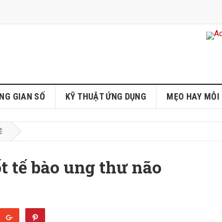
NG GIAN SỐ
KỸ THUẬT ỨNG DỤNG
MẸO HAY MỖI
Ệ
t tế bào ung thư não