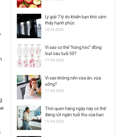
Lý giải 7 lý do khiến bạn khó cảm
thấy hạnh phúc
18.04.2026
ử
Vì sao cơ thể “hỏng hóc” đồng
loạt sau tuổi 50?
m
17.04.2026
Vì sao không nên vừa ăn, vừa
uống?
17.04.2026
g
ỏe
Thói quen hàng ngày này có thể
đang rút ngắn tuổi thọ của bạn
15.04.2026
o