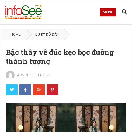
MENU
HOME
DU KÝ ĐÓ ĐÂY
Bậc thầy về đúc kẹo bọc đường
thành tượng
ADMIN
—
30.11.2022