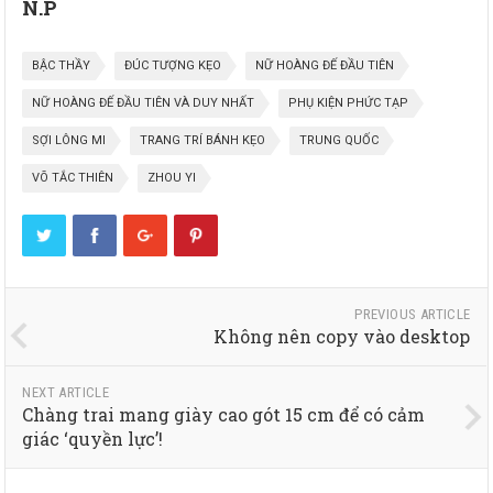
N.P
BẬC THẦY
ĐÚC TƯỢNG KẸO
NỮ HOÀNG ĐẾ ĐẦU TIÊN
NỮ HOÀNG ĐẾ ĐẦU TIÊN VÀ DUY NHẤT
PHỤ KIỆN PHỨC TẠP
SỢI LÔNG MI
TRANG TRÍ BÁNH KẸO
TRUNG QUỐC
VÕ TẮC THIÊN
ZHOU YI
PREVIOUS ARTICLE
Không nên copy vào desktop
NEXT ARTICLE
Chàng trai mang giày cao gót 15 cm để có cảm
giác ‘quyền lực’!