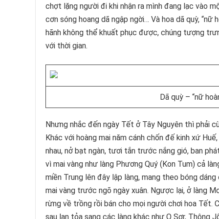
chợt lặng người đi khi nhận ra mình đang lạc vào
cơn sóng hoang dã ngập ngời… Và hoa dã quỳ, “nữ ho
hãnh không thể khuất phục được, chúng tượng trưn
với thời gian.
Dã quỳ – “nữ hoàn
Nhưng nhắc đến ngày Tết ở Tây Nguyên thì phải cù
Khác với hoàng mai năm cánh chốn đế kinh xứ Huế,
nhau, nở bạt ngàn, tươi tắn trước nắng gió, ban phá
vì mai vàng như làng Phương Quý (Kon Tum) cả là
miền Trung lên đây lập làng, mang theo bóng dáng
mai vàng trước ngõ ngày xuân. Ngược lại, ở làng Mơ 
rừng về trồng rồi bán cho mọi người chơi hoa Tết. 
sau lan tỏa sang các làng khác như O Sơr, Thông 