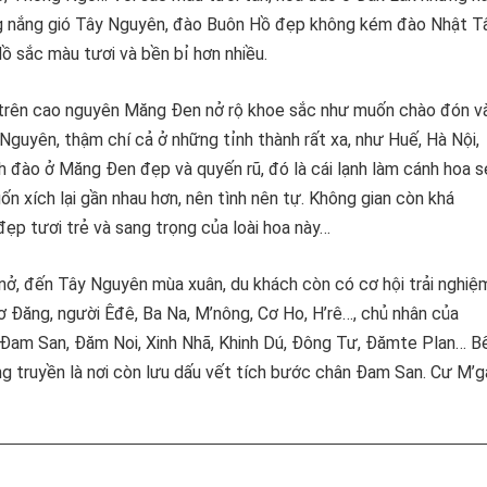
ong nắng gió Tây Nguyên, đào Buôn Hồ đẹp không kém đào Nhật T
Hồ sắc màu tươi và bền bỉ hơn nhiều.
 trên cao nguyên Măng Đen nở rộ khoe sắc như muốn chào đón v
guyên, thậm chí cả ở những tỉnh thành rất xa, như Huế, Hà Nội,
h đào ở Măng Đen đẹp và quyến rũ, đó là cái lạnh làm cánh hoa s
ốn xích lại gần nhau hơn, nên tình nên tự. Không gian còn khá
p tươi trẻ và sang trọng của loài hoa này…
nở, đến Tây Nguyên mùa xuân, du khách còn có cơ hội trải nghiệ
 Đăng, người Êđê, Ba Na, M’nông, Cơ Ho, H’rê…, chủ nhân của
 Đam San, Đăm Noi, Xinh Nhã, Khinh Dú, Đông Tư, Đămte Plan… B
ng truyền là nơi còn lưu dấu vết tích bước chân Đam San. Cư M’g