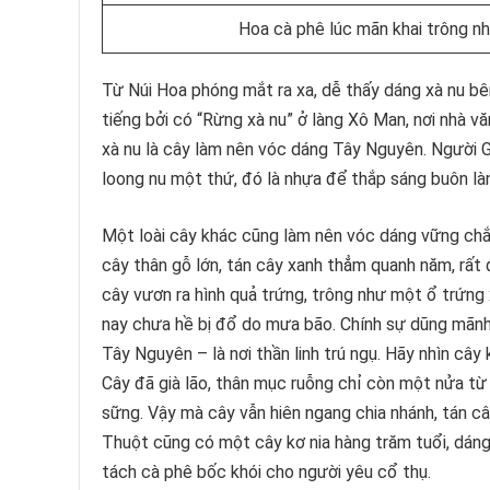
Hoa cà phê lúc mãn khai trông n
Từ Núi Hoa phóng mắt ra xa, dễ thấy dáng xà nu bên
tiếng bởi có “Rừng xà nu” ở làng Xô Man, nơi nhà 
xà nu là cây làm nên vóc dáng Tây Nguyên. Người Giẻ
loong nu một thứ, đó là nhựa để thắp sáng buôn l
Một loài cây khác cũng làm nên vóc dáng vững chắc,
cây thân gỗ lớn, tán cây xanh thẳm quanh năm, rất 
cây vươn ra hình quả trứng, trông như một ổ trứng 
nay chưa hề bị đổ do mưa bão. Chính sự dũng mãnh 
Tây Nguyên – là nơi thần linh trú ngụ. Hãy nhìn cây k
Cây đã già lão, thân mục ruỗng chỉ còn một nửa t
sững. Vậy mà cây vẫn hiên ngang chia nhánh, tán câ
Thuột cũng có một cây kơ nia hàng trăm tuổi, dáng
tách cà phê bốc khói cho người yêu cổ thụ.