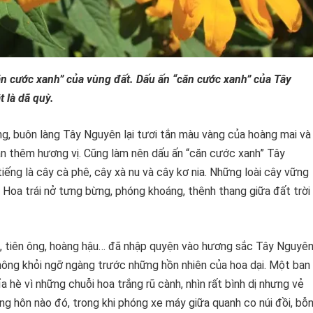
ăn cước xanh” của vùng đất. Dấu ấn “căn cước xanh” của Tây
 là dã quỳ.
ng, buôn làng Tây Nguyên lại tươi tắn màu vàng của hoàng mai và
n thêm hương vị. Cũng làm nên dấu ấn “căn cước xanh” Tây
iếng là cây cà phê, cây xà nu và cây kơ nia. Những loài cây vững
 Hoa trái nở tưng bừng, phóng khoáng, thênh thang giữa đất trời
a, tiên ông, hoàng hậu… đã nhập quyện vào hương sắc Tây Nguyên
ông khỏi ngỡ ngàng trước những hồn nhiên của hoa dại. Một ban
 hè vì những chuỗi hoa trắng rũ cành, nhìn rất bình dị nhưng vẻ
àng hôn nào đó, trong khi phóng xe máy giữa quanh co núi đồi, bỗ