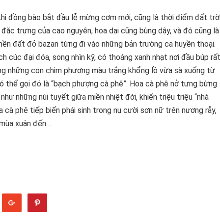
hi đồng bào bắt đầu lễ mừng cơm mới, cũng là thời điểm đất trờ
h đặc trưng của cao nguyên, hoa dại cũng bùng dậy, và đó cũng là
nền đất đỏ bazan từng đi vào những bản trường ca huyền thoại.
h cúc đại đóa, song nhìn kỹ, có thoáng xanh nhạt nơi đầu búp rấ
dáng những con chim phượng màu trắng khổng lồ vừa sà xuống từ
Có thể gọi đó là “bạch phượng cà phê”. Hoa cà phê nở tưng bừng
 như những núi tuyết giữa miền nhiệt đới, khiến triệu triệu “nhà
cà phê tiếp biến phái sinh trong nụ cười sơn nữ trên nương rẫy,
i mùa xuân đến…