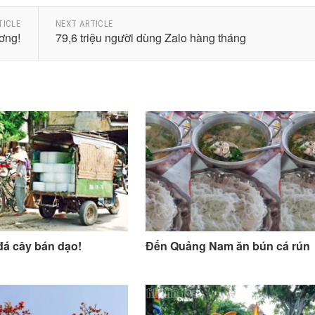
TICLE
NEXT ARTICLE
ơng!
79,6 triệu người dùng Zalo hàng tháng
đá cây bán dạo!
Đến Quảng Nam ăn bún cá rún