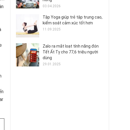
ân
03.04.2026
Tập Yoga giúp trẻ tập trung cao,
kiểm soát cảm xúc tốt hơn
à
11.09.2025
e
Zalo ra mắt loạt tính năng đón
Tết Ất Tỵ cho 77,6 triệu người
dùng
29.01.2025
m
ến
ar