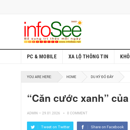
PC & MOBILE
XA LỘ THÔNG TIN
KHÔ
YOU ARE HERE:
HOME
DU KÝ ĐÓ ĐÂY
“Căn cước xanh” của
ADMIN
—
29.01.2026
0 COMMENT
Tweet on Twitter
Share on Facebook