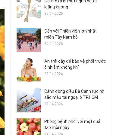
Đã tìm ra bí mật ngăn ngừa
loãng xương
30.04.2026
Đến với Thiền viện lớn nhất
miền Tây Nam bộ
29.04.2026
Ăn trái cây để bảo vệ phổi trước
ô nhiễm không khí
29.04.2026
Cánh đồng diều Bà Canh rực rỡ
sắc màu tại ngoại ô TP.HCM
27.04.2026
Phòng bệnh phổi với một quả
táo mỗi ngày
21.04.2026