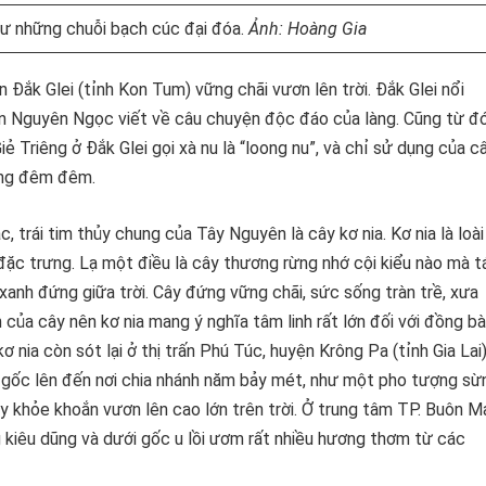
hư những chuỗi bạch cúc đại đóa.
Ảnh: Hoàng Gia
 Đắk Glei (tỉnh Kon Tum) vững chãi vươn lên trời. Đắk Glei nổi
văn Nguyên Ngọc viết về câu chuyện độc đáo của làng. Cũng từ đó
 Triêng ở Đắk Glei gọi xà nu là “loong nu”, và chỉ sử dụng của c
àng đêm đêm.
 trái tim thủy chung của Tây Nguyên là cây kơ nia. Kơ nia là loài
đặc trưng. Lạ một điều là cây thương rừng nhớ cội kiểu nào mà t
xanh đứng giữa trời. Cây đứng vững chãi, sức sống tràn trề, xưa
của cây nên kơ nia mang ý nghĩa tâm linh rất lớn đối với đồng b
ơ nia còn sót lại ở thị trấn Phú Túc, huyện Krông Pa (tỉnh Gia Lai)
ừ gốc lên đến nơi chia nhánh năm bảy mét, như một pho tượng sừ
y khỏe khoắn vươn lên cao lớn trên trời. Ở trung tâm TP. Buôn M
 kiêu dũng và dưới gốc u lồi ươm rất nhiều hương thơm từ các