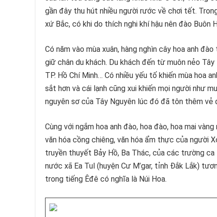
gần đây thu hút nhiều người rước về chơi tết. Tr
xứ Bắc, có khi do thích nghi khí hậu nên đào Buôn 
Có năm vào mùa xuân, hàng nghìn cây hoa anh đào
giữ chân du khách. Du khách đến từ muôn nẻo Tây N
TP. Hồ Chí Minh… Có nhiều yếu tố khiến mùa hoa an
sắt hơn và cái lạnh cũng xui khiến mọi người như mu
nguyên sơ của Tây Nguyên lúc đó đã tôn thêm vẻ đẹ
Cùng với ngắm hoa anh đào, hoa đào, hoa mai vàng 
văn hóa cồng chiêng, văn hóa ẩm thực của người Xơ
truyền thuyết Bảy Hồ, Ba Thác, của các trường ca
nước xã Ea Tul (huyện Cư M’gar, tỉnh Đắk Lắk) tươ
trong tiếng Êđê có nghĩa là Núi Hoa.