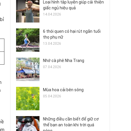
Loại hình tập luyện giúp cải thiện
g
giấc ngủ hiệu quả
14.04.2026
bỉ
6 thói quen có hại rút ngắn tuổi
thọ phụ nữ
13.04.2026
Nhớ cà phê Nha Trang
07.04.2026
n
Mùa hoa cải bên sông
h
05.04.2026
Những điều cần biết để giữ cơ
về
thể bạn an toàn khi trời quá
năm
nóng