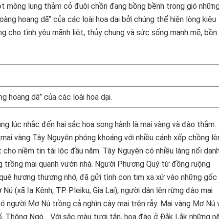
 một mông lung thảm cỏ đuôi chồn đang bồng bềnh trong gió nhữn
àng hoang dã” của các loài hoa dại bởi chúng thể hiện lòng kiêu
g cho tình yêu mãnh liệt, thủy chung và sức sống mạnh mẽ, bền 
g hoang dã” của các loài hoa dại.
ng lúc nhắc đến hai sắc hoa song hành là mai vàng và đào thắm.
 mai vàng Tây Nguyên phóng khoáng với nhiều cánh xếp chồng lê
t cho niềm tin tài lộc đầu năm. Tây Nguyên có nhiều làng nổi dan
ng trồng mai quanh vườn nhà. Người Phương Quý từ đồng ruộng
 quê hương thương nhớ, đã gửi tình con tim xa xứ vào những gốc
Nú (xã Ia Kênh, TP. Pleiku, Gia Lai), người dân lên rừng đào mai
Có người Mơ Nú trồng cả nghìn cây mai trên rẫy. Mai vàng Mơ Nú 
Jố, Thông Ngó… Với sắc màu tươi tắn, hoa đào ở Đắk Lắk những 