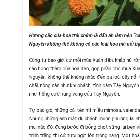
Hương sắc của hoa trái chính là dấu ấn làm nên “c
Nguyên không thể không có các loài hoa mà nổi bật
Cũng tự bao giờ, cứ mỗi mùa Xuân đến, khắp núi rừ
sắc hồng thắm của hoa đào, góp phần cho mùa Xuâ
Nguyên, không thể không nhắc đến ba loài cây nổi t
chãi, nồng nàn như khí phách, tình cảm Tây Nguyên.
như tiếng cười rung vang của Tây Nguyên.
Tự bao giờ, những cái tên mĩ miều mimosa, valend
Nhưng những ánh mắt du khách muôn phương lại kh
mai nào đó, đang bước đi bỗng chợt sững lại bên vỉa
trinh trắng thì cứ tươi ngời lên trong nắng. Một ho