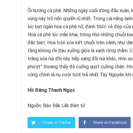
Ôi hương cà phê. Những ngày cuối đông đầu xuân, k
vùng này trở nên quyến rũ nhất. Trong cái nắng lạn
lúc bạt ngàn hoa cà phê nở, đánh thức vẻ đẹp của 
Hoa cà phê lúc mãn khai, trông như những chuỗi bạc
đặc biệt. Hoa tròn xoe kết chuỗi trên cành, như 
tầng không rồi đậu xuống giữa lá xanh rừng thẳm. 
trắng xóa núi đồi này tiếp sang đồi núi khác, nhìn xa
phượt” thoáng thấy đã cuống quýt cuồng chân. Hoa 
cũng chính là nụ cười tươi trẻ nhất Tây Nguyên kh
Hồ Đăng Thanh Ngọc
Nguồn: Báo Đắk Lắk điện tử
Tweet on Twitter
Share on Facebook