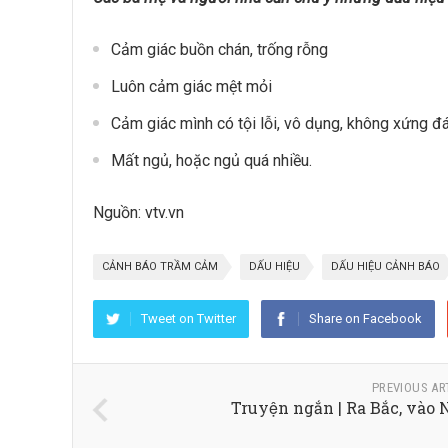
Cảm giác buồn chán, trống rỗng
Luôn cảm giác mệt mỏi
Cảm giác mình có tội lỗi, vô dụng, không xứng đ
Mất ngủ, hoặc ngủ quá nhiều.
Nguồn: vtv.vn
CẢNH BÁO TRẦM CẢM
DẤU HIỆU
DẤU HIỆU CẢNH BÁO
Tweet on Twitter
Share on Facebook
PREVIOUS AR
Truyện ngắn | Ra Bắc, vào