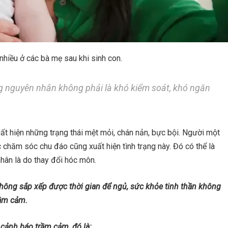
hiều ở các bà mẹ sau khi sinh con.
g nguyên nhân không phải là khó kiểm soát, khó ngăn
ất hiện những trạng thái mệt mỏi, chán nản, bực bội. Người một
chăm sóc chu đáo cũng xuất hiện tình trạng này. Đó có thể là
hân là do thay đổi hóc môn.
 không sắp xếp được thời gian để ngủ, sức khỏe tinh thần không
rầm cảm.
cảnh báo trầm cảm, đó là: