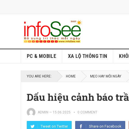
PC & MOBILE
XA LỘ THÔNG TIN
KHÔ
YOU ARE HERE:
HOME
MẸO HAY MỖI NGÀY
Dấu hiệu cảnh báo tr
ADMIN
—
15.06.2025
0 COMMENT
Tweet on Twitter
Share on Facebook