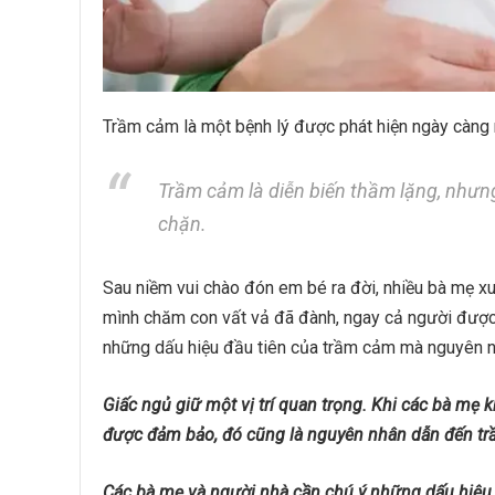
Trầm cảm là một bệnh lý được phát hiện ngày càng n
Trầm cảm là diễn biến thầm lặng, nhưn
chặn.
Sau niềm vui chào đón em bé ra đời, nhiều bà mẹ xu
mình chăm con vất vả đã đành, ngay cả người được 
những dấu hiệu đầu tiên của trầm cảm mà nguyên n
Giấc ngủ giữ một vị trí quan trọng. Khi các bà mẹ
được đảm bảo, đó cũng là nguyên nhân dẫn đến t
Các bà mẹ và người nhà cần chú ý những dấu hiệu 