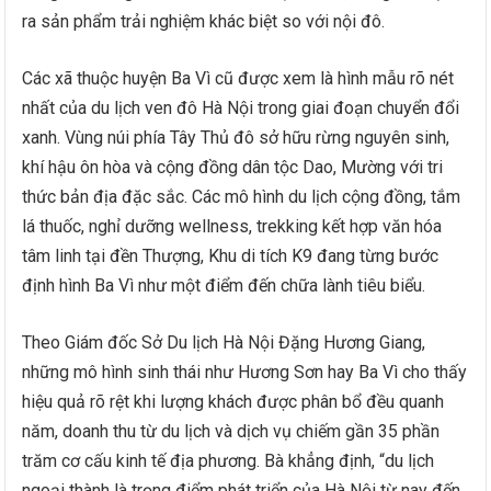
ra sản phẩm trải nghiệm khác biệt so với nội đô.
Các xã thuộc huyện Ba Vì cũ được xem là hình mẫu rõ nét
nhất của du lịch ven đô Hà Nội trong giai đoạn chuyển đổi
xanh. Vùng núi phía Tây Thủ đô sở hữu rừng nguyên sinh,
khí hậu ôn hòa và cộng đồng dân tộc Dao, Mường với tri
thức bản địa đặc sắc. Các mô hình du lịch cộng đồng, tắm
lá thuốc, nghỉ dưỡng wellness, trekking kết hợp văn hóa
tâm linh tại đền Thượng, Khu di tích K9 đang từng bước
định hình Ba Vì như một điểm đến chữa lành tiêu biểu.
Theo Giám đốc Sở Du lịch Hà Nội Đặng Hương Giang,
những mô hình sinh thái như Hương Sơn hay Ba Vì cho thấy
hiệu quả rõ rệt khi lượng khách được phân bổ đều quanh
năm, doanh thu từ du lịch và dịch vụ chiếm gần 35 phần
trăm cơ cấu kinh tế địa phương. Bà khẳng định, “du lịch
ngoại thành là trọng điểm phát triển của Hà Nội từ nay đến