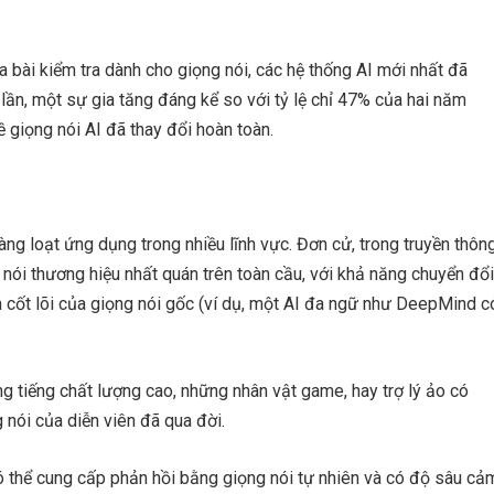
a bài kiểm tra dành cho giọng nói, các hệ thống AI mới nhất đã
 lần, một sự gia tăng đáng kể so với tỷ lệ chỉ 47% của hai năm
 giọng nói AI đã thay đổi hoàn toàn.
ng loạt ứng dụng trong nhiều lĩnh vực. Đơn cử, trong truyền thôn
 nói thương hiệu nhất quán trên toàn cầu, với khả năng chuyển đổi
 cốt lõi của giọng nói gốc (ví dụ, một AI đa ngữ như DeepMind c
ng tiếng chất lượng cao, những nhân vật game, hay trợ lý ảo có
g nói của diễn viên đã qua đời.
ó thể cung cấp phản hồi bằng giọng nói tự nhiên và có độ sâu cả