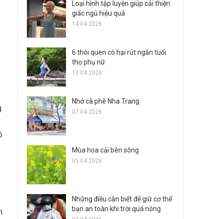
Loại hình tập luyện giúp cải thiện
giấc ngủ hiệu quả
14.04.2026
6 thói quen có hại rút ngắn tuổi
thọ phụ nữ
13.04.2026
Nhớ cà phê Nha Trang
g
07.04.2026
ó
Mùa hoa cải bên sông
05.04.2026
Những điều cần biết để giữ cơ thể
bạn an toàn khi trời quá nóng
m