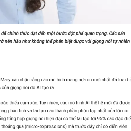
) đã chính thức đạt đến một bước đột phá quan trọng. Các sản
trở nên hầu như không thể phân biệt được với giọng nói tự nhiên
Mary xác nhận rằng các mô hình mạng nơ-ron mới nhất đã loại b
của giọng nói do AI tạo ra.
 hoặc thiếu cảm xúc. Tuy nhiên, các mô hình AI thế hệ mới đã được
úng phân tích và tái tạo các thành phần phức tạp nhất của lời nói
ống tổng hợp giọng nói hiện đại có thể tái tạo tới 95% các đặc đi
ảm thoáng qua (micro-expressions) mà trước đây chỉ có diễn viên