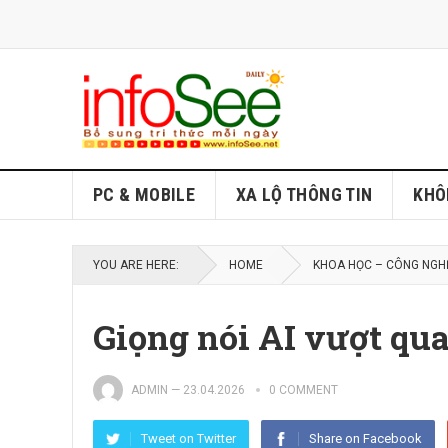
PC & MOBILE
XA LỘ THÔNG TIN
KHÔ
YOU ARE HERE:
HOME
KHOA HỌC – CÔNG NGH
Giọng nói AI vượt qua
ADMIN
—
23.04.2026
0 COMMENT
Tweet on Twitter
Share on Facebook