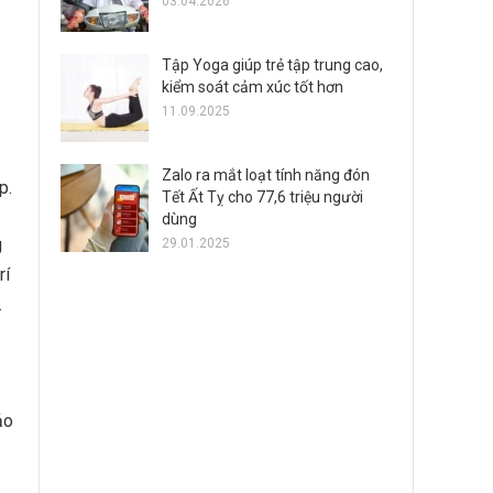
03.04.2026
Tập Yoga giúp trẻ tập trung cao,
kiểm soát cảm xúc tốt hơn
11.09.2025
Zalo ra mắt loạt tính năng đón
p.
Tết Ất Tỵ cho 77,6 triệu người
dùng
g
29.01.2025
rí
.
ảo