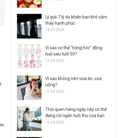
Lý giải 7 lý do khiến bạn khó cảm
thấy hạnh phúc
18.04.2026
Vì sao cơ thể “hỏng hóc” đồng
loạt sau tuổi 50?
17.04.2026
Vì sao không nên vừa ăn, vừa
ỏ
uống?
17.04.2026
Thói quen hàng ngày này có thể
đang rút ngắn tuổi thọ của bạn
15.04.2026
ểm