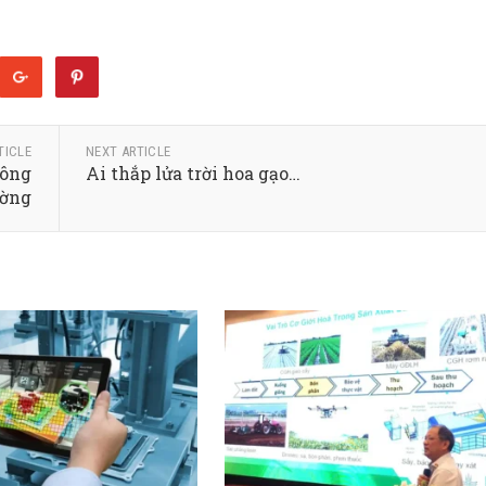
TICLE
NEXT ARTICLE
công
Ai thắp lửa trời hoa gạo…
ường