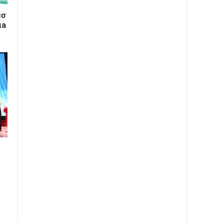
cơ
úa