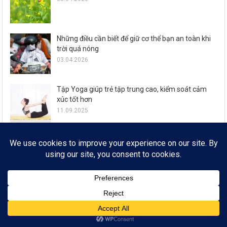
Những điều cần biết để giữ cơ thể bạn an toàn khi
trời quá nóng
03.04.2026
Tập Yoga giúp trẻ tập trung cao, kiểm soát cảm
xúc tốt hơn
11.09.2025
Zalo ra mắt loạt tính năng đón Tết Ất Tỵ cho 77,6
triệu người dùng
29.01.2025
© FROM 2019
* SỔ TAY CÔNG NGHỆ * EMAIL:
INFOSEE.TECHNOTE@GMAIL.COM