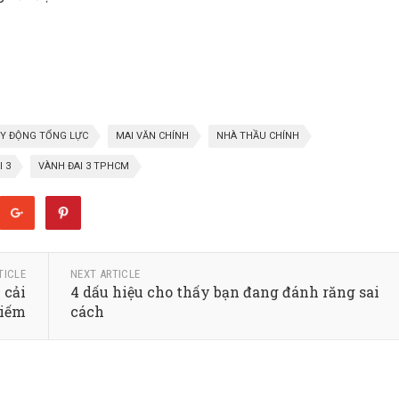
Y ĐỘNG TỔNG LỰC
MAI VĂN CHÍNH
NHÀ THẦU CHÍNH
I 3
VÀNH ĐAI 3 TPHCM
TICLE
NEXT ARTICLE
 cải
4 dấu hiệu cho thấy bạn đang đánh răng sai
Kiếm
cách