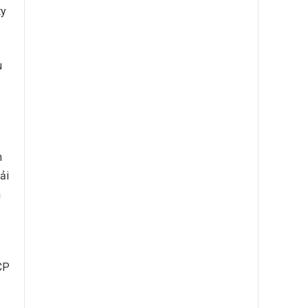
ty
u
n
ải
a
CP