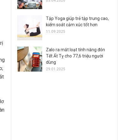
03.04.2026
Tập Yoga giúp trẻ tập trung cao,
kiểm soát cảm xúc tốt hơn
11.09.2025
rị
Zalo ra mắt loạt tính năng đón
Tết Ất Tỵ cho 77,6 triệu người
ổng
dùng
o;
29.01.2025
ắt
lơ
oàn