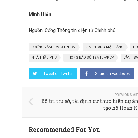
Minh Hiển
Nguồn: Cổng Thông tin điện tử Chính phủ
ĐƯỜNG VÀNH ĐAI 3 TPHCM
GIẢI PHÓNG MẶT BẰNG
HU
NHÀ THẦU PHỤ
THÔNG BÁO SỐ 127/TB-VPCP
VÀNH ĐA
Tweet on Twitter
Share on Facebook
PREVIOUS AR
Bố trí trụ sở, tái định cư thực hiện dự án
tạo hồ Hoàn 
Recommended For You