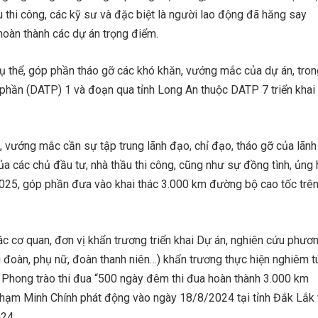
u thi công, các kỹ sư và đặc biệt là người lao động đã hăng say
 hoàn thành các dự án trọng điểm.
cụ thể, góp phần tháo gỡ các khó khăn, vướng mắc của dự án, tron
phần (DATP) 1 và đoạn qua tỉnh Long An thuộc DATP 7 triển khai
 vướng mắc cần sự tập trung lãnh đạo, chỉ đạo, tháo gỡ của lãnh
ủa các chủ đầu tư, nhà thầu thi công, cũng như sự đồng tình, ủng
025, góp phần đưa vào khai thác 3.000 km đường bộ cao tốc trê
c cơ quan, đơn vị khẩn trương triển khai Dự án, nghiên cứu phươ
ng đoàn, phụ nữ, đoàn thanh niên…) khẩn trương thực hiện nghiêm t
 Phong trào thi đua “500 ngày đêm thi đua hoàn thành 3.000 km
hạm Minh Chính phát động vào ngày 18/8/2024 tại tỉnh Đắk Lắk
24.