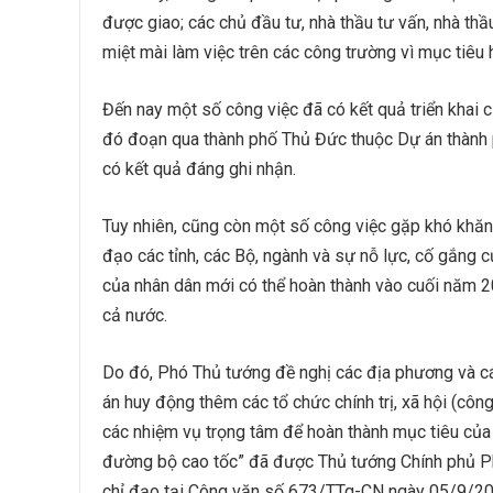
được giao; các chủ đầu tư, nhà thầu tư vấn, nhà thầ
miệt mài làm việc trên các công trường vì mục tiêu
Đến nay một số công việc đã có kết quả triển khai 
đó đoạn qua thành phố Thủ Đức thuộc Dự án thành 
có kết quả đáng ghi nhận.
Tuy nhiên, cũng còn một số công việc gặp khó khăn,
đạo các tỉnh, các Bộ, ngành và sự nỗ lực, cố gắng c
của nhân dân mới có thể hoàn thành vào cuối năm 2
cả nước.
Do đó, Phó Thủ tướng đề nghị các địa phương và cá
án huy động thêm các tổ chức chính trị, xã hội (cô
các nhiệm vụ trọng tâm để hoàn thành mục tiêu của
đường bộ cao tốc” đã được Thủ tướng Chính phủ P
chỉ đạo tại Công văn số 673/TTg-CN ngày 05/9/20