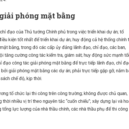
 giải phóng mặt bằng
hỉ đạo của Thủ tướng Chính phủ trong việc triển khai dự án; tổ
iều kiện tốt nhất để triển khai dự án; huy động cả hệ thống chính t
mặt bằng, trong đó các cấp ủy đảng lãnh đạo, chỉ đạo, các ban,
ã hội tăng cường công tác kiểm tra, giám sát; huy động sức mạnh t
hỉ đạo công tác giải phóng mặt bằng để trực tiếp lãnh đạo, chỉ đạ
bởi giải phóng mặt bằng các dự án; phải trực tiếp gặp gỡ, nắm b
ách chế độ, kịp thời.
ương tổ chức lại thi công trên công trường; không được chủ quan, 
 thời nhiều vị trí theo nguyên tắc “cuốn chiếu”; xây dựng lại và h
 tổng lực lượng của nhà thầu chính, các nhà thầu phụ để thi công