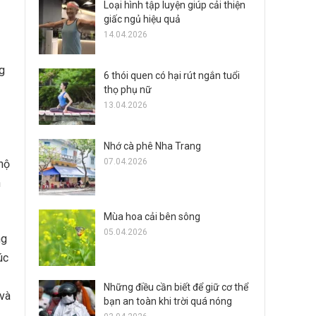
Loại hình tập luyện giúp cải thiện
giấc ngủ hiệu quả
14.04.2026
g
6 thói quen có hại rút ngắn tuổi
thọ phụ nữ
13.04.2026
Nhớ cà phê Nha Trang
07.04.2026
 hộ
n
Mùa hoa cải bên sông
05.04.2026
ng
úc
Những điều cần biết để giữ cơ thể
 và
bạn an toàn khi trời quá nóng