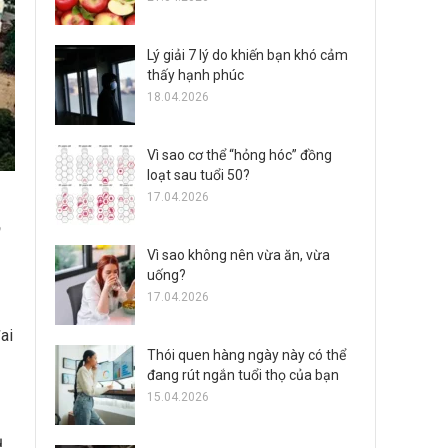
Lý giải 7 lý do khiến bạn khó cảm
thấy hạnh phúc
18.04.2026
Vì sao cơ thể “hỏng hóc” đồng
loạt sau tuổi 50?
17.04.2026
m
Vì sao không nên vừa ăn, vừa
uống?
17.04.2026
ai
Thói quen hàng ngày này có thể
đang rút ngắn tuổi thọ của bạn
15.04.2026
ụ