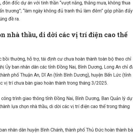
 đôn đốc dự án với tinh thần “vượt nắng, thắng mưa, không thua
ủ khẩn trương”; “làm ngày không đủ tranh thủ làm đêm” góp phần đẩy
úng đề ra.
nhà thầu, di dời các vị trí điện cao thế
c bồi thường, hỗ trợ, tái định cư chưa hoàn thành toàn bộ theo chỉ
ị Ủy ban nhân dân các tỉnh Đồng Nai, Bình Dương, Long An chỉ 
thành phố Thuận An, Dĩ An (tỉnh Bình Dương), huyện Bến Lức (tỉnh
 vị trí chưa bàn giao hoàn thành trong tháng 3/2025.
công trình giao thông tỉnh Đồng Nai, Bình Dương, Ban Quản lý dự
ành lựa chọn nhà thầu, di dời các vị trí điện cao thế trong tháng
ban nhân dân huyện Bình Chánh, thành phố Thủ Đức hoàn thành b