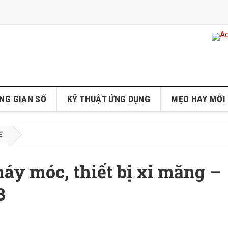
NG GIAN SỐ
KỸ THUẬT ỨNG DỤNG
MẸO HAY MỖI
Ệ
áy móc, thiết bị xi măng –
3