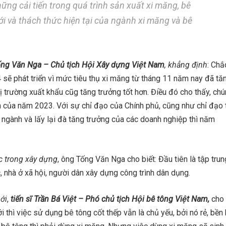
hững cải tiến trong quá trình sản xuất xi măng, bê
ới và thách thức hiện tại của ngành xi măng và bê
́ng Văn Nga – Chủ tịch Hội Xây dựng Việt Nam
, khẳng định
: Chắ
 sẽ phát triển vì mức tiêu thụ xi măng từ tháng 11 năm nay đã tă
hị trường xuất khẩu cũg tăng trưởng tốt hơn. Điều đó cho thấy, chu
ủa năm 2023. Với sự chỉ đạo của Chính phủ, cũng như chỉ đạo 
, ngành và lấy lại đà tăng trưởng của các doanh nghiệp thì năm
ực trong xây dựng
, ông Tống Văn Nga cho biết: Đầu tiên là tập trun
 nhà ở xã hội, người dân xây dựng công trình dân dụng.
ới
,
tiến sĩ Trần Bá Việt – Phó chủ tịch Hội bê tông Việt Nam,
cho
hì việc sử dụng bê tông cốt thếp vẫn là chủ yếu, bởi nó rẻ, bền b