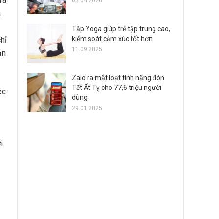
 ra
03.04.2026
a
Tập Yoga giúp trẻ tập trung cao,
kiểm soát cảm xúc tốt hơn
hỉ
11.09.2025
ản
Zalo ra mắt loạt tính năng đón
Tết Ất Tỵ cho 77,6 triệu người
̣c
dùng
29.01.2025
i