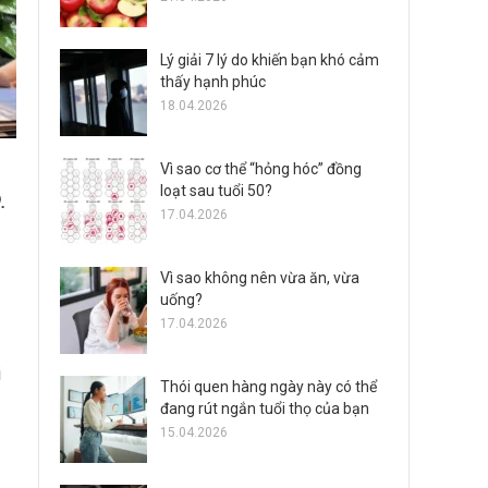
Lý giải 7 lý do khiến bạn khó cảm
thấy hạnh phúc
18.04.2026
Vì sao cơ thể “hỏng hóc” đồng
loạt sau tuổi 50?
.
17.04.2026
Vì sao không nên vừa ăn, vừa
uống?
17.04.2026
i
Thói quen hàng ngày này có thể
đang rút ngắn tuổi thọ của bạn
15.04.2026