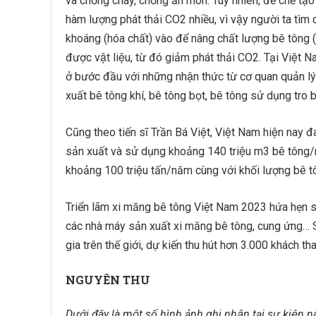
và chống cháy, chống ăn mòn. Tuy nhiên, để chế ta
hàm lượng phát thải CO2 nhiều, vì vậy người ta t
khoáng (hóa chất) vào để nâng chất lượng bê tông (t
được vật liệu, từ đó giảm phát thải CO2. Tại Việt
ở bước đầu với những nhận thức từ cơ quan quản lý
xuất bê tông khí, bê tông bọt, bê tông sử dụng tro ba
Cũng theo tiến sĩ Trần Bá Việt, Việt Nam hiện nay 
sản xuất và sử dụng khoảng 140 triệu m3 bê tông/
khoảng 100 triệu tấn/năm cùng với khối lượng bê 
Triển lãm xi măng bê tông Việt Nam 2023 hứa hẹn sẽ 
các nhà máy sản xuất xi măng bê tông, cung ứng… Sự
gia trên thế giới, dự kiến thu hút hơn 3.000 khách 
NGUYÊN THU
Dưới đây là một số hình ảnh ghi nhận tại sự kiện na