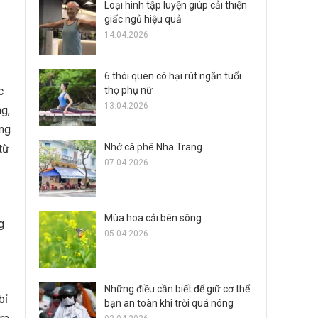
Loại hình tập luyện giúp cải thiện
giấc ngủ hiệu quả
14.04.2026
6 thói quen có hại rút ngắn tuổi
thọ phụ nữ
c
13.04.2026
ng,
́ng
Nhớ cà phê Nha Trang
từ
07.04.2026
Mùa hoa cải bên sông
g
05.04.2026
Những điều cần biết để giữ cơ thể
ỉ
bạn an toàn khi trời quá nóng