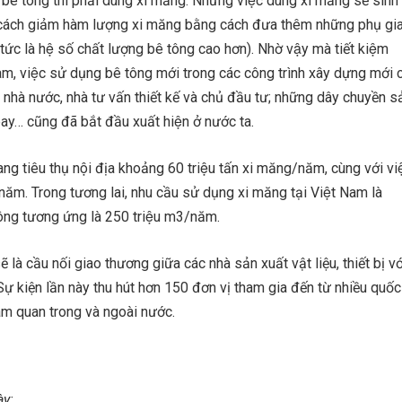
̣o bê tông thì phải dùng xi măng. Nhưng việc dùng xi măng sẽ sinh
ìm cách giảm hàm lượng xi măng bằng cách đưa thêm những phụ gi
ức là hệ số chất lượng bê tông cao hơn). Nhờ vậy mà tiết kiệm
 Nam, việc sử dụng bê tông mới trong các công trình xây dựng mới c
 nhà nước, nhà tư vấn thiết kế và chủ đầu tư; những dây chuyền s
y… cũng đã bắt đầu xuất hiện ở nước ta.
đang tiêu thụ nội địa khoảng 60 triệu tấn xi măng/năm, cùng với viê
năm. Trong tương lai, nhu cầu sử dụng xi măng tại Việt Nam là
tông tương ứng là 250 triệu m3/năm.
là cầu nối giao thương giữa các nhà sản xuất vật liệu, thiết bị vớ
 kiện lần này thu hút hơn 150 đơn vị tham gia đến từ nhiều quốc
tham quan trong và ngoài nước.
̀y: