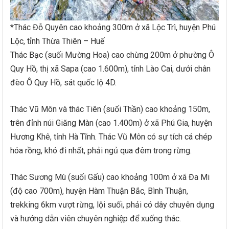
*Thác Đỗ Quyên cao khoảng 300m ở xã Lộc Trì, huyện Phú
Lộc, tỉnh Thừa Thiên – Huế
Thác Bạc (suối Mường Hoa) cao chừng 200m ở phường Ô
Quy Hồ, thị xã Sapa (cao 1.600m), tỉnh Lào Cai, dưới chân
đèo Ô Quy Hồ, sát quốc lộ 4D.
Thác Vũ Môn và thác Tiên (suối Thần) cao khoảng 150m,
trên đỉnh núi Giăng Màn (cao 1.400m) ở xã Phú Gia, huyện
Hương Khê, tỉnh Hà Tĩnh. Thác Vũ Môn có sự tích cá chép
hóa rồng, khó đi nhất, phải ngủ qua đêm trong rừng.
Thác Sương Mù (suối Gấu) cao khoảng 100m ở xã Đa Mi
(độ cao 700m), huyện Hàm Thuận Bắc, Bình Thuận,
trekking 6km vượt rừng, lội suối, phải có dây chuyên dụng
và hướng dẫn viên chuyên nghiệp để xuống thác.