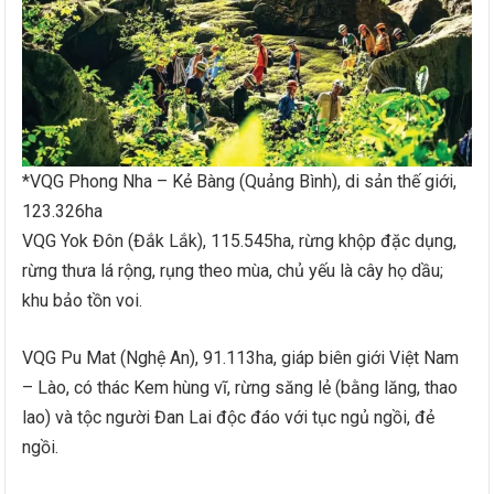
*VQG Phong Nha – Kẻ Bàng (Quảng Bình), di sản thế giới,
123.326ha
VQG Yok Đôn (Đắk Lắk), 115.545ha, rừng khộp đặc dụng,
rừng thưa lá rộng, rụng theo mùa, chủ yếu là cây họ dầu;
khu bảo tồn voi.
VQG Pu Mat (Nghệ An), 91.113ha, giáp biên giới Việt Nam
– Lào, có thác Kem hùng vĩ, rừng săng lẻ (bằng lăng, thao
lao) và tộc người Đan Lai độc đáo với tục ngủ ngồi, đẻ
ngồi.