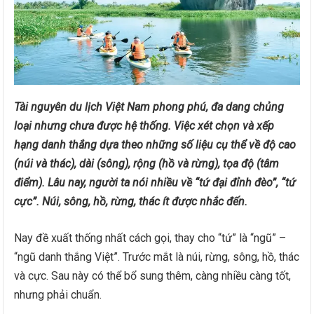
Tài nguyên du lịch Việt Nam phong phú, đa dang chủng
loại nhưng chưa được hệ thống. Việc xét chọn và xếp
hạng danh thắng dựa theo những số liệu cụ thể về độ cao
(núi và thác), dài (sông), rộng (hồ và rừng), tọa độ (tâm
điểm). Lâu nay, người ta nói nhiều về “tứ đại đỉnh đèo”, “tứ
cực”. Núi, sông, hồ, rừng, thác ít được nhắc đến.
Nay đề xuất thống nhất cách gọi, thay cho “tứ” là “ngũ” –
“ngũ danh thắng Việt”. Trước mắt là núi, rừng, sông, hồ, thác
và cực. Sau này có thể bổ sung thêm, càng nhiều càng tốt,
nhưng phải chuẩn.