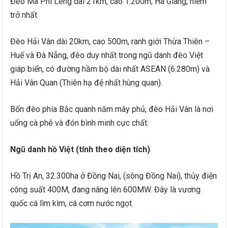
Đèo Mã Phí Lèng dài 21km, cao 1.200m, Hà Giang, hiểm
trở nhất
Đèo Hải Vân dài 20km, cao 500m, ranh giới Thừa Thiên –
Huế và Đà Nẵng, đèo duy nhất trong ngũ danh đèo Việt
giáp biển, có đường hầm bộ dài nhất ASEAN (6.280m) và
Hải Vân Quan (Thiên hạ đệ nhất hùng quan).
Bốn đèo phía Bắc quanh năm mây phủ, đèo Hải Vân là nơi
uống cà phê và đón bình minh cực chất.
Ngũ danh hồ Việt (tính theo diện tích)
Hồ Trị An, 32.300ha ở Đồng Nai, (sông Đồng Nai), thủy điện
công suất 400M, đang nâng lên 600MW. Đây là vương
quốc cá lìm kìm, cá cơm nước ngọt.