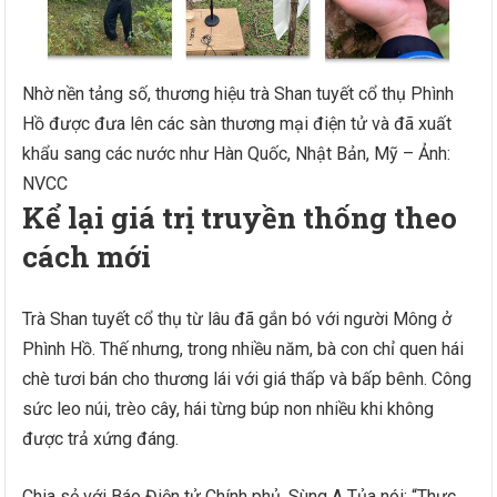
Nhờ nền tảng số, thương hiệu trà Shan tuyết cổ thụ Phình
Hồ được đưa lên các sàn thương mại điện tử và đã xuất
khẩu sang các nước như Hàn Quốc, Nhật Bản, Mỹ – Ảnh:
NVCC
Kể lại giá trị truyền thống theo
cách mới
Trà Shan tuyết cổ thụ từ lâu đã gắn bó với người Mông ở
Phình Hồ. Thế nhưng, trong nhiều năm, bà con chỉ quen hái
chè tươi bán cho thương lái với giá thấp và bấp bênh. Công
sức leo núi, trèo cây, hái từng búp non nhiều khi không
được trả xứng đáng.
Chia sẻ với Báo Điện tử Chính phủ, Sùng A Tủa nói: “Thực