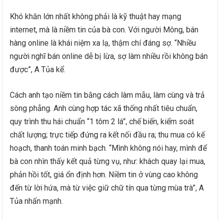
Khó khăn lớn nhất không phải là kỹ thuật hay mạng
internet, mà là niềm tin của bà con. Với người Mông, bán
hàng online là khái niệm xa lạ, thậm chí đáng sợ. “Nhiều
người nghĩ bán online dễ bị lừa, sợ làm nhiều rồi không bán
được”, A Tủa kể.
Cách anh tạo niềm tin bằng cách làm mẫu, làm cùng và trả
sòng phẳng. Anh cùng hợp tác xã thống nhất tiêu chuẩn,
quy trình thu hái chuẩn “1 tôm 2 lá”, chế biến, kiểm soát
chất lượng; trực tiếp đứng ra kết nối đầu ra; thu mua có kế
hoạch, thanh toán minh bạch. “Mình không nói hay, mình để
bà con nhìn thấy kết quả từng vụ, như: khách quay lại mua,
phản hồi tốt, giá ổn định hơn. Niềm tin ở vùng cao không
đến từ lời hứa, mà từ việc giữ chữ tín qua từng mùa trà”, A
Tủa nhấn mạnh.