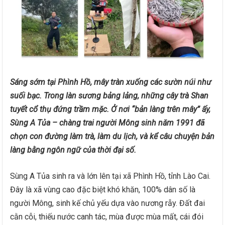
Sáng sớm tại Phình Hồ, mây tràn xuống các sườn núi như
suối bạc. Trong làn sương bảng lảng, những cây trà Shan
tuyết cổ thụ đứng trầm mặc. Ở nơi “bản làng trên mây” ấy,
Sùng A Tủa – chàng trai người Mông sinh năm 1991 đã
chọn con đường làm trà, làm du lịch, và kể câu chuyện bản
làng bằng ngôn ngữ của thời đại số.
Sùng A Tủa sinh ra và lớn lên tại xã Phình Hồ, tỉnh Lào Cai.
Đây là xã vùng cao đặc biệt khó khăn, 100% dân số là
người Mông, sinh kế chủ yếu dựa vào nương rẫy. Đất đai
cằn cỗi, thiếu nước canh tác, mùa được mùa mất, cái đói