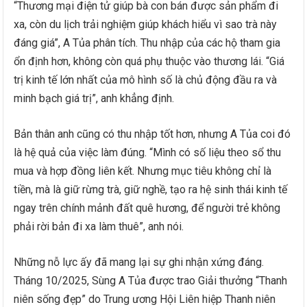
“Thương mại điện tử giúp bà con bán được sản phẩm đi
xa, còn du lịch trải nghiệm giúp khách hiểu vì sao trà này
đáng giá”, A Tủa phân tích. Thu nhập của các hộ tham gia
ổn định hơn, không còn quá phụ thuộc vào thương lái. “Giá
trị kinh tế lớn nhất của mô hình số là chủ động đầu ra và
minh bạch giá trị”, anh khẳng định.
Bản thân anh cũng có thu nhập tốt hơn, nhưng A Tủa coi đó
là hệ quả của việc làm đúng. “Mình có số liệu theo sổ thu
mua và hợp đồng liên kết. Nhưng mục tiêu không chỉ là
tiền, mà là giữ rừng trà, giữ nghề, tạo ra hệ sinh thái kinh tế
ngay trên chính mảnh đất quê hương, để người trẻ không
phải rời bản đi xa làm thuê”, anh nói.
Những nỗ lực ấy đã mang lại sự ghi nhận xứng đáng.
Tháng 10/2025, Sùng A Tủa được trao Giải thưởng “Thanh
niên sống đẹp” do Trung ương Hội Liên hiệp Thanh niên