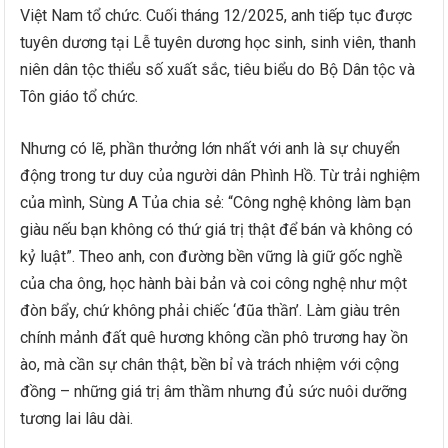
Việt Nam tổ chức. Cuối tháng 12/2025, anh tiếp tục được
tuyên dương tại Lễ tuyên dương học sinh, sinh viên, thanh
niên dân tộc thiểu số xuất sắc, tiêu biểu do Bộ Dân tộc và
Tôn giáo tổ chức.
Nhưng có lẽ, phần thưởng lớn nhất với anh là sự chuyển
động trong tư duy của người dân Phình Hồ. Từ trải nghiệm
của mình, Sùng A Tủa chia sẻ: “Công nghệ không làm bạn
giàu nếu bạn không có thứ giá trị thật để bán và không có
kỷ luật”. Theo anh, con đường bền vững là giữ gốc nghề
của cha ông, học hành bài bản và coi công nghệ như một
đòn bẩy, chứ không phải chiếc ‘đũa thần’. Làm giàu trên
chính mảnh đất quê hương không cần phô trương hay ồn
ào, mà cần sự chân thật, bền bỉ và trách nhiệm với cộng
đồng – những giá trị âm thầm nhưng đủ sức nuôi dưỡng
tương lai lâu dài.