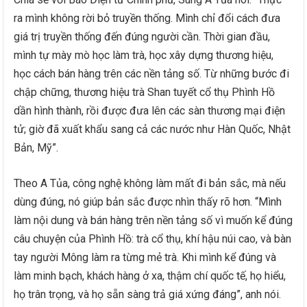
ra mình không rời bỏ truyền thống. Mình chỉ đổi cách đưa
giá trị truyền thống đến đúng người cần. Thời gian đầu,
mình tự mày mò học làm trà, học xây dựng thương hiệu,
học cách bán hàng trên các nền tảng số. Từ những bước đi
chập chững, thương hiệu trà Shan tuyết cổ thụ Phình Hồ
dần hình thành, rồi được đưa lên các sàn thương mại điện
tử; giờ đã xuất khẩu sang cả các nước như Hàn Quốc, Nhật
Bản, Mỹ”.
Theo A Tủa, công nghệ không làm mất đi bản sắc, mà nếu
dùng đúng, nó giúp bản sắc được nhìn thấy rõ hơn. “Mình
làm nội dung và bán hàng trên nền tảng số vì muốn kể đúng
câu chuyện của Phình Hồ: trà cổ thụ, khí hậu núi cao, và bàn
tay người Mông làm ra từng mẻ trà. Khi mình kể đúng và
làm minh bạch, khách hàng ở xa, thậm chí quốc tế, họ hiểu,
họ trân trọng, và họ sẵn sàng trả giá xứng đáng”, anh nói.