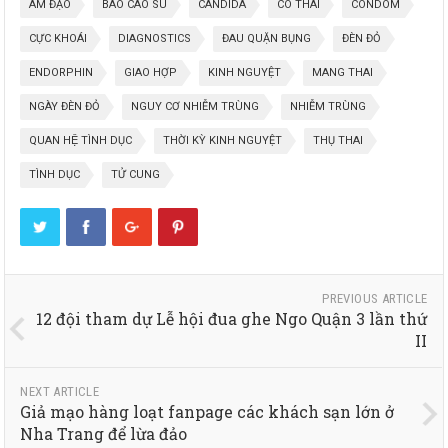
ÂM ĐẠO
BAO CAO SU
CANDIDA
CÓ THAI
CONDOM
CỰC KHOÁI
DIAGNOSTICS
ĐAU QUẶN BỤNG
ĐÈN ĐỎ
ENDORPHIN
GIAO HỢP
KINH NGUYỆT
MANG THAI
NGÀY ĐÈN ĐỎ
NGUY CƠ NHIỄM TRÙNG
NHIỄM TRÙNG
QUAN HỆ TÌNH DỤC
THỜI KỲ KINH NGUYỆT
THỤ THAI
TÌNH DỤC
TỬ CUNG
PREVIOUS ARTICLE
12 đội tham dự Lễ hội đua ghe Ngo Quận 3 lần thứ
II
NEXT ARTICLE
Giả mạo hàng loạt fanpage các khách sạn lớn ở
Nha Trang để lừa đảo