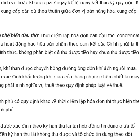
 dịch vụ hoặc không quá 7 ngày kể từ ngày kết thúc kỳ quy ước. K
 cung cấp căn cứ thỏa thuận giữa đơn vị bán hàng hóa, cung cấp
à chế biến dầu thô:
Thời điểm lập hóa đơn bán dầu thô, condensat
 hoạt động bao tiêu sản phẩm theo cam kết của Chính phủ) là t
h thức, không phân biệt đã thu được tiền hay chưa thu được tiền
nh, khí than được chuyển bằng đường ống dẫn khí đến người mua,
n xác định khối lượng khí giao của tháng nhưng chậm nhất là ngà
ng phát sinh nghĩa vụ thuế theo quy định pháp luật về thuế.
h phủ có quy định khác về thời điểm lập hóa đơn thì thực hiện th
nh phủ.
được xác định theo kỳ hạn thu lãi tại hợp đồng tín dụng giữa tổ
đến kỳ hạn thu lãi không thu được và tổ chức tín dụng theo dõi