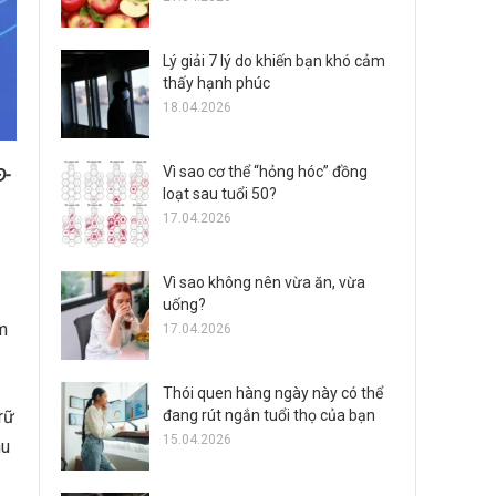
Lý giải 7 lý do khiến bạn khó cảm
thấy hạnh phúc
18.04.2026
Vì sao cơ thể “hỏng hóc” đồng
Đ-
loạt sau tuổi 50?
17.04.2026
Vì sao không nên vừa ăn, vừa
uống?
m
17.04.2026
Thói quen hàng ngày này có thể
đang rút ngắn tuổi thọ của bạn
rữ
15.04.2026
hu