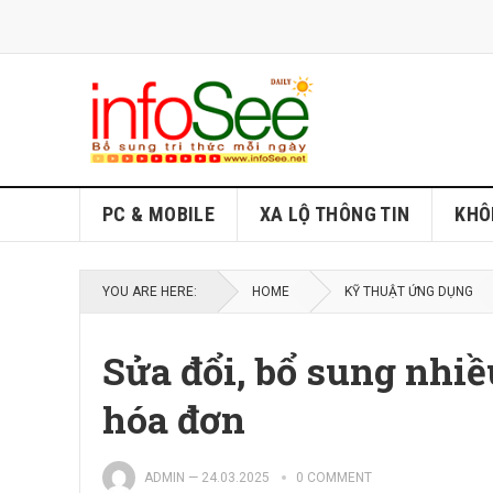
PC & MOBILE
XA LỘ THÔNG TIN
KHÔ
YOU ARE HERE:
HOME
KỸ THUẬT ỨNG DỤNG
Sửa đổi, bổ sung nhiề
hóa đơn
ADMIN
—
24.03.2025
0 COMMENT