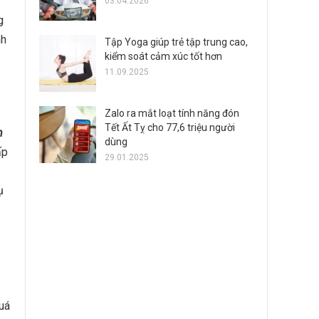
03.04.2026
g
nh
Tập Yoga giúp trẻ tập trung cao,
kiểm soát cảm xúc tốt hơn
11.09.2025
Zalo ra mắt loạt tính năng đón
Tết Ất Tỵ cho 77,6 triệu người
n
dùng
ấp
29.01.2025
ụ
quá