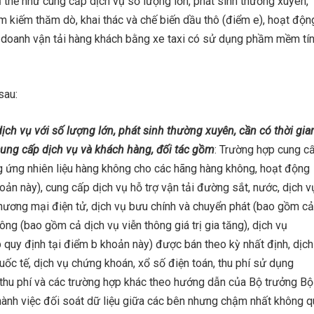
 thể như cung cấp dịch vụ số lượng lớn, phát sinh thường xuyên,
tìm kiếm thăm dò, khai thác và chế biến dầu thô (điểm e), hoạt độn
inh doanh vận tải hàng khách bằng xe taxi có sử dụng phầm mềm tí
sau:
ịch vụ với số lượng lớn, phát sinh thường xuyên, cần có thời gia
cung cấp dịch vụ và khách hàng, đối tác gồm
: Trường hợp cung c
ung ứng nhiên liệu hàng không cho các hãng hàng không, hoạt động
oản này), cung cấp dịch vụ hỗ trợ vận tải đường sắt, nước, dịch v
 thương mại điện tử, dịch vụ bưu chính và chuyển phát (bao gồm cả
thông (bao gồm cả dịch vụ viễn thông giá trị gia tăng), dịch vụ
ợp quy định tại điểm b khoản này) được bán theo kỳ nhất định, dịch
uốc tế, dịch vụ chứng khoán, xổ số điện toán, thu phí sử dụng
thu phí và các trường hợp khác theo hướng dẫn của Bộ trưởng Bộ
 thành việc đối soát dữ liệu giữa các bên nhưng chậm nhất không 