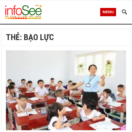
MENU
THẺ:
BẠO LỰC