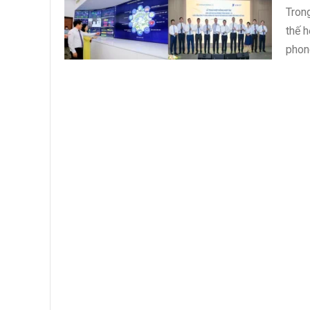
Tron
thế h
phon