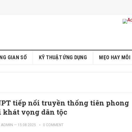
NG GIAN SỐ
KỸ THUẬT ỨNG DỤNG
MẸO HAY MỖI
PT tiếp nối truyền thống tiên phong
i khát vọng dân tộc
ADMIN
—
15.08.2025
0 COMMENT