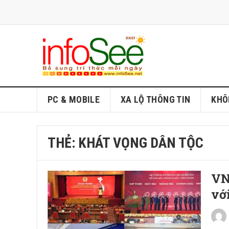
PC & MOBILE
XA LỘ THÔNG TIN
KHÔ
THẺ:
KHÁT VỌNG DÂN TỘC
VN
vớ