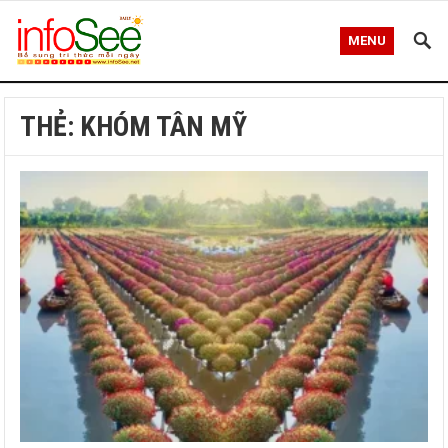
MENU
THẺ:
KHÓM TÂN MỸ