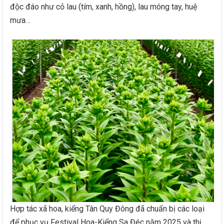
độc đáo như cỏ lau (tím, xanh, hồng), lau móng tay, huệ
mưa…
Hợp tác xã hoa, kiểng Tân Quy Đông đã chuẩn bị các loại
để phục vụ Festival Hoa-Kiểng Sa Đéc năm 2025 và thị