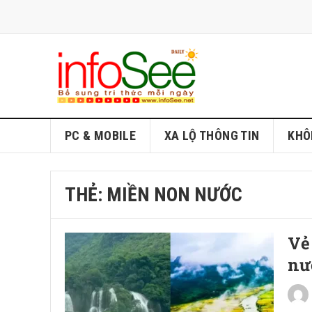
PC & MOBILE
XA LỘ THÔNG TIN
KHÔ
THẺ:
MIỀN NON NƯỚC
Vẻ
nư