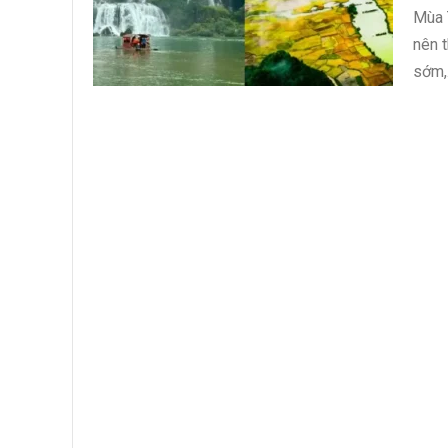
Mùa 
nên t
sớm,.