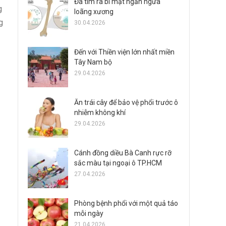
Đã tìm ra bí mật ngăn ngừa
g
loãng xương
g
30.04.2026
Đến với Thiền viện lớn nhất miền
Tây Nam bộ
29.04.2026
Ăn trái cây để bảo vệ phổi trước ô
nhiễm không khí
29.04.2026
Cánh đồng diều Bà Canh rực rỡ
sắc màu tại ngoại ô TP.HCM
27.04.2026
Phòng bệnh phổi với một quả táo
mỗi ngày
21.04.2026