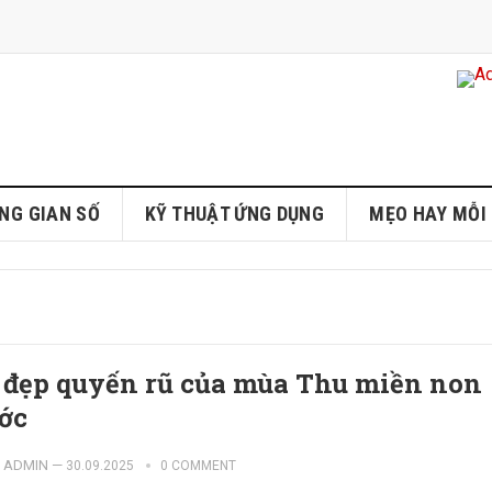
NG GIAN SỐ
KỸ THUẬT ỨNG DỤNG
MẸO HAY MỖI
 đẹp quyến rũ của mùa Thu miền non
ớc
ADMIN
—
30.09.2025
0 COMMENT