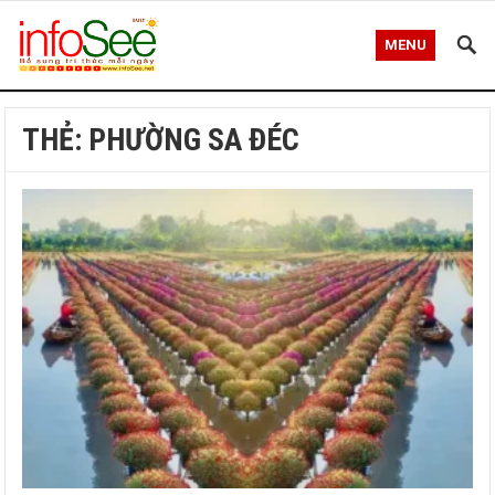
MENU
THẺ:
PHƯỜNG SA ĐÉC