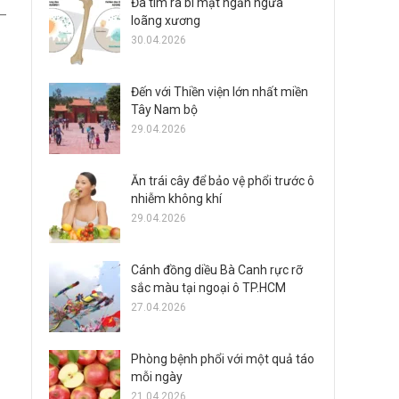
Đã tìm ra bí mật ngăn ngừa
 –
loãng xương
30.04.2026
Đến với Thiền viện lớn nhất miền
Tây Nam bộ
29.04.2026
Ăn trái cây để bảo vệ phổi trước ô
nhiễm không khí
29.04.2026
Cánh đồng diều Bà Canh rực rỡ
sắc màu tại ngoại ô TP.HCM
27.04.2026
Phòng bệnh phổi với một quả táo
mỗi ngày
21.04.2026