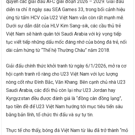
quyền các giải đấu AFC giai đoạn 2026 – 2029. Giải đấu
diễn ra chỉ ít ngày sau SEA Games 33, trong bối cảnh hiệu
ứng từ tấm HCV của U22 Việt Nam vẫn còn rất mạnh mẽ.
Dưới sự dẫn dắt của HLV Kim Sang-sik, các cầu thủ trẻ
Việt Nam sẽ hành quân tới Saudi Arabia với kỳ vọng tiếp
tục viết tiếp những dấu mốc đáng nhớ của bóng đá trẻ, nối
dài cảm hứng từ “Thế hệ Thường Châu” năm 2018.
Giải đấu chính thức khởi tranh từ ngày 6/1/2026, mở ra cơ
hội cạnh tranh rõ ràng cho U23 Việt Nam với lực lượng
nòng cốt như Đình Bắc, Văn Khang. Bên cạnh chủ nhà U23
Saudi Arabia, các đối thủ còn lại như U23 Jordan hay
Kyrgyzstan đều được đánh giá là “đồng cân đồng lạng”,
tạo tiền đề để U23 Việt Nam hướng tới mục tiêu tiến sâu
bằng bản lĩnh, tổ chức thi đấu và sự tự tin.
Thực tế cho thấy, bóng đá Việt Nam từ lâu đã trở thành “mỏ