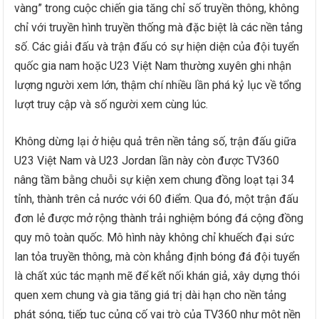
vàng” trong cuộc chiến gia tăng chỉ số truyền thông, không
chỉ với truyền hình truyền thống mà đặc biệt là các nền tảng
số. Các giải đấu và trận đấu có sự hiện diện của đội tuyển
quốc gia nam hoặc U23 Việt Nam thường xuyên ghi nhận
lượng người xem lớn, thậm chí nhiều lần phá kỷ lục về tổng
lượt truy cập và số người xem cùng lúc.
Không dừng lại ở hiệu quả trên nền tảng số, trận đấu giữa
U23 Việt Nam và U23 Jordan lần này còn được TV360
nâng tầm bằng chuỗi sự kiện xem chung đồng loạt tại 34
tỉnh, thành trên cả nước với 60 điểm. Qua đó, một trận đấu
đơn lẻ được mở rộng thành trải nghiệm bóng đá cộng đồng
quy mô toàn quốc. Mô hình này không chỉ khuếch đại sức
lan tỏa truyền thông, mà còn khẳng định bóng đá đội tuyển
là chất xúc tác mạnh mẽ để kết nối khán giả, xây dựng thói
quen xem chung và gia tăng giá trị dài hạn cho nền tảng
phát sóng, tiếp tục củng cố vai trò của TV360 như một nền