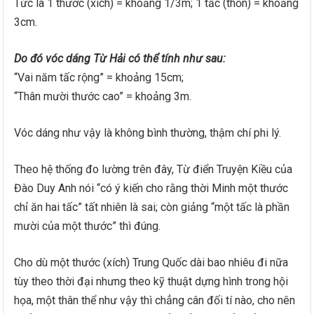
Tức là 1 thước (xích) = khoảng 1/3m; 1 tấc (thốn) = khoảng
3cm.
Do đó vóc dáng Từ Hải có thể tính như sau:
“Vai năm tấc rộng” = khoảng 15cm;
“Thân mười thước cao” = khoảng 3m.
Vóc dáng như vậy là không bình thường, thậm chí phi lý.
Theo hệ thống đo lường trên đây, Từ điển Truyện Kiều của
Đào Duy Anh nói “có ý kiến cho rằng thời Minh một thước
chỉ ăn hai tấc” tất nhiên là sai; còn giảng “một tấc là phần
mười của một thước” thì đúng.
Cho dù một thước (xích) Trung Quốc dài bao nhiêu đi nữa
tùy theo thời đại nhưng theo kỹ thuật dựng hình trong hội
họa, một thân thể như vậy thì chẳng cân đối tí nào, cho nên