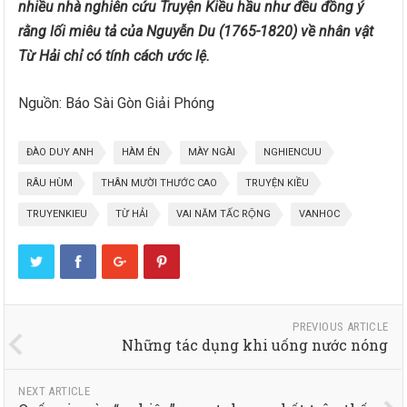
nhiều nhà nghiên cứu Truyện Kiều hầu như đều đồng ý
rằng lối miêu tả của Nguyễn Du (1765-1820) về nhân vật
Từ Hải chỉ có tính cách ước lệ.
Nguồn: Báo Sài Gòn Giải Phóng
ĐÀO DUY ANH
HÀM ÉN
MÀY NGÀI
NGHIENCUU
RÂU HÙM
THÂN MƯỜI THƯỚC CAO
TRUYỆN KIỀU
TRUYENKIEU
TỪ HẢI
VAI NĂM TẤC RỘNG
VANHOC
PREVIOUS ARTICLE
Những tác dụng khi uống nước nóng
NEXT ARTICLE