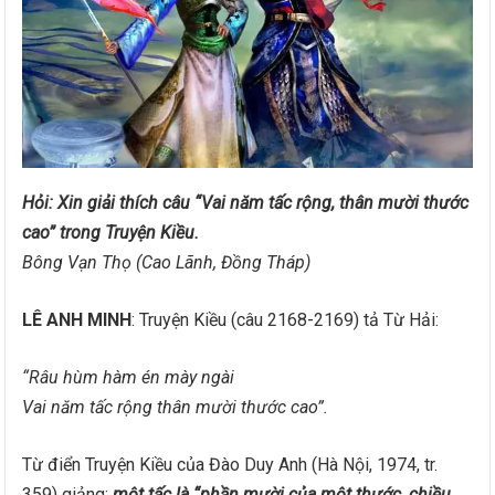
Hỏi: Xin giải thích câu “Vai năm tấc rộng, thân mười thước
cao” trong Truyện Kiều.
Bông Vạn Thọ (Cao Lãnh, Đồng Tháp)
LÊ ANH MINH
: Truyện Kiều (câu 2168-2169) tả Từ Hải:
“Râu hùm hàm én mày ngài
Vai năm tấc rộng thân mười thước cao”.
Từ điển Truyện Kiều của Đào Duy Anh (Hà Nội, 1974, tr.
359) giảng:
một tấc là “phần mười của một thước, chiều