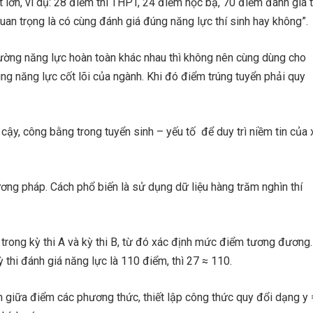
 lớn, ví dụ: 28 điểm thi THPT, 24 điểm học bạ, 70 điểm đánh giá 
an trọng là có cùng đánh giá đúng năng lực thí sinh hay không”.
ường năng lực hoàn toàn khác nhau thì không nên cùng dùng cho
ng năng lực cốt lõi của ngành. Khi đó điểm trúng tuyển phải quy
ậy, công bằng trong tuyển sinh – yếu tố để duy trì niềm tin của 
ng pháp. Cách phổ biến là sử dụng dữ liệu hàng trăm nghìn thí
h trong kỳ thi A và kỳ thi B, từ đó xác định mức điểm tương đương.
 thi đánh giá năng lực là 110 điểm, thì 27 ≈ 110.
nh giữa điểm các phương thức, thiết lập công thức quy đổi dạng y 