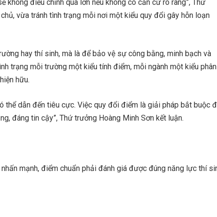
 sẽ không điều chỉnh quá lớn nếu không có căn cứ rõ ràng”, Thứ
hủ, vừa tránh tình trạng mỗi nơi một kiểu quy đổi gây hỗn loạn
ường hay thí sinh, mà là để bảo vệ sự công bằng, minh bạch và
tình trạng mỗi trường một kiểu tính điểm, mỗi ngành một kiểu phân
hiện hữu.
ó thể dẫn đến tiêu cực. Việc quy đổi điểm là giải pháp bắt buộc 
ng, đáng tin cậy”, Thứ trưởng Hoàng Minh Sơn kết luận.
 nhấn mạnh, điểm chuẩn phải đánh giá được đúng năng lực thí si