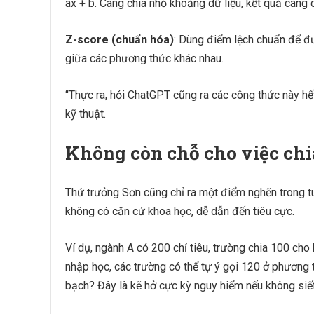
ax + b. Càng chia nhỏ khoảng dữ liệu, kết quả càng 
Z-score (chuẩn hóa)
: Dùng điểm lệch chuẩn để đ
giữa các phương thức khác nhau.
“Thực ra, hỏi ChatGPT cũng ra các công thức này hế
kỹ thuật.
Không còn chỗ cho việc chia
Thứ trưởng Sơn cũng chỉ ra một điểm nghẽn trong t
không có căn cứ khoa học, dễ dẫn đến tiêu cực.
Ví dụ, ngành A có 200 chỉ tiêu, trường chia 100 cho 
nhập học, các trường có thể tự ý gọi 120 ở phương 
bạch? Đây là kẽ hở cực kỳ nguy hiểm nếu không siết