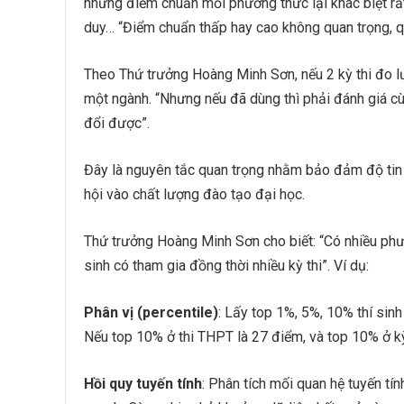
nhưng điểm chuẩn mỗi phương thức lại khác biệt rất
duy… “Điểm chuẩn thấp hay cao không quan trọng, qu
Theo Thứ trưởng Hoàng Minh Sơn, nếu 2 kỳ thi đo l
một ngành. “Nhưng nếu đã dùng thì phải đánh giá cù
đổi được”.
Đây là nguyên tắc quan trọng nhằm bảo đảm độ tin c
hội vào chất lượng đào tạo đại học.
Thứ trưởng Hoàng Minh Sơn cho biết: “Có nhiều phươ
sinh có tham gia đồng thời nhiều kỳ thi”. Ví dụ:
Phân vị (percentile)
: Lấy top 1%, 5%, 10% thí sin
Nếu top 10% ở thi THPT là 27 điểm, và top 10% ở kỳ
Hồi quy tuyến tính
: Phân tích mối quan hệ tuyến tí