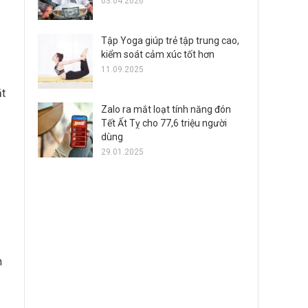
03.04.2026
Tập Yoga giúp trẻ tập trung cao,
kiểm soát cảm xúc tốt hơn
11.09.2025
ặt
Zalo ra mắt loạt tính năng đón
Tết Ất Tỵ cho 77,6 triệu người
dùng
29.01.2025
h