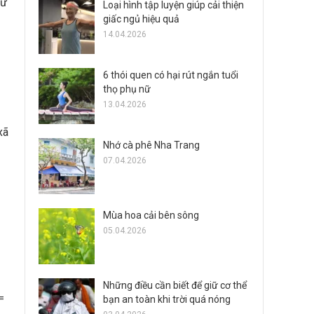
tư
Loại hình tập luyện giúp cải thiện
giấc ngủ hiệu quả
14.04.2026
6 thói quen có hại rút ngắn tuổi
thọ phụ nữ
13.04.2026
xã
Nhớ cà phê Nha Trang
07.04.2026
Mùa hoa cải bên sông
05.04.2026
Những điều cần biết để giữ cơ thể
=
bạn an toàn khi trời quá nóng