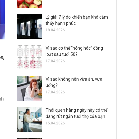
Lý giải 7 lý do khiến bạn khó cảm
thấy hạnh phúc
18.04.2026
Vì sao cơ thể “hỏng hóc” đồng
loạt sau tuổi 50?
n,
17.04.2026
Vì sao không nên vừa ăn, vừa
uống?
17.04.2026
nh
Thói quen hàng ngày này có thể
đang rút ngắn tuổi thọ của bạn
15.04.2026