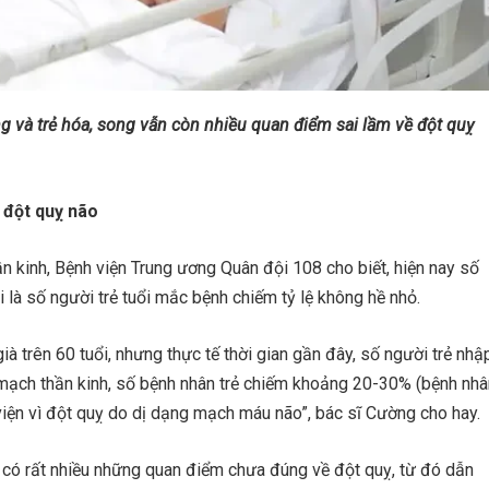
g và trẻ hóa, song vẫn còn nhiều quan điểm sai lầm về đột quỵ
 đột quỵ não
kinh, Bệnh viện Trung ương Quân đội 108 cho biết, hiện nay số
 là số người trẻ tuổi mắc bệnh chiếm tỷ lệ không hề nhỏ.
ià trên 60 tuổi, nhưng thực tế thời gian gần đây, số người trẻ nhậ
p mạch thần kinh, số bệnh nhân trẻ chiếm khoảng 20-30% (bệnh nhâ
viện vì đột quỵ do dị dạng mạch máu não”, bác sĩ Cường cho hay.
n có rất nhiều những quan điểm chưa đúng về đột quỵ, từ đó dẫn