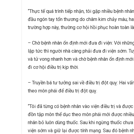
“Thực tế quá trình tiếp nhận, tôi gặp nhiều bệnh nhâ
đầu ngón tay tổn thương do châm kim chảy máu; ha
trường hợp này, thường cơ hội hồi phục hoàn toàn là
– Chờ bệnh nhân ổn định mới đưa đi viện: Với những
lập tức thì người nhà càng phải đưa đi viện sớm. T
và tử vong nhanh hơn và chờ bệnh nhân ổn định mới 
đi cơ hội điều trị kịp thời.
– Truyền bá tư tưởng sai về điều trị đột quỵ: Hai v
theo môn phái để điều trị đột quỵ.
“Tôi đã từng có bệnh nhân vào viện điều trị và được
đồn tập môn thể dục theo môn phái mới được nhiều 
nhân bỏ luôn dùng thuốc. Sau khi ngừng thuốc chưa
viện sớm và giữ lại được tính mạng. Sau đó bệnh nh