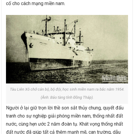
cố cho cách mạng miền nam.
Tàu Liên Xô chở cán bộ, bộ đội, học sinh miền nam ra bắc năm 1954.
(Ảnh: Bảo tàng tỉnh Đồng Tháp).
Người ở lại giữ trọn lời thề son sắt thủy chung, quyết đấu
tranh cho sự nghiệp giải phóng miền nam, thống nhất đất
nước, cùng hẹn ước 2 năm đoàn tụ. Khát vọng thống nhất
đất nước đã giúp tất cả thêm mạnh mẽ, can trường, dẫu