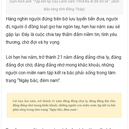
Cụm hình ảnh “Tập kết tại Cao Lãnh năm 1954-Ra đi để trở về”. (Ảnh:
Bảo tàng tỉnh Đồng Tháp).
Hàng nghìn người đứng trên bờ lưu luyến tiễn đưa, người
đi, người ở đồng loạt giơ hai ngón tay, hẹn hai năm sau sẽ
gặp lại. Đây là cuộc chia tay thấm đẫm niềm tin, tình yêu
thương, chờ đợi và hy vọng.
Lời hẹn hai năm, trở thành 21 năm đằng đẳng chia ly, đằng
đẳng đợi chờ, đằng đẳng nhớ mong khắc khoải, những
người con miền nam tập kết ra bắc phải sống trong tâm
trạng “Ngày bắc, đêm nam”.