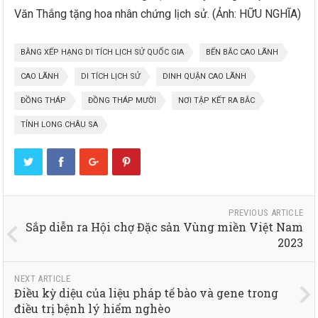
Văn Thắng tặng hoa nhân chứng lịch sử. (Ảnh: HỮU NGHĨA)
BẰNG XẾP HẠNG DI TÍCH LỊCH SỬ QUỐC GIA
BẾN BẮC CAO LÃNH
CAO LÃNH
DI TÍCH LỊCH SỬ
DINH QUẬN CAO LÃNH
ĐỒNG THÁP
ĐỒNG THÁP MƯỜI
NƠI TẬP KẾT RA BẮC
TỈNH LONG CHÂU SA
PREVIOUS ARTICLE
Sắp diễn ra Hội chợ Đặc sản Vùng miền Việt Nam
2023
NEXT ARTICLE
Điều kỳ diệu của liệu pháp tế bào và gene trong
điều trị bệnh lý hiểm nghèo