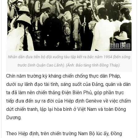
Nhân dân đưa tiễn bộ đội xuống tàu tập kết ra bắc năm 1954 (bến sông
trước Dinh Quận Cao Lãnh). (Ảnh: Bảo tàng tỉnh Đồng Tháp).
Chín năm trường kỳ kháng chiến chống thực dân Pháp,
dưới sự lãnh đạo tài tình, sáng suốt của Đảng, quân và dân
ta đã làm nên chiến thắng Điện Biên Phủ, góp phần trực
tiếp đưa đến sự ra đời của Hiệp định Genève về việc chấm
dứt chiến tranh, lập lại hòa bình ở Việt Nam và toàn Đông
Dương.
Theo Hiệp định, trên chiến trường Nam Bộ lúc ấy, Đồng