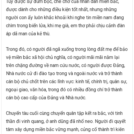
Tuy được sự đùm bọc, che chở của nhân dân miền bắc,
được dành cho những điều kiện tốt nhất, nhưng những
người con ấy luôn khắc khoải khi nghe tin miền nam đang
chìm trong biển lửa, khi mẹ già, em thơ phải chịu cảnh đàn
áp dã man của kẻ thù.
Trong đó, có người đã ngã xuống trong lòng đất mẹ để bảo
vệ miền bắc xã hội chủ nghĩa, có người mãi mãi nằm lại
trên chặng đường về nam cứu nước, có người được Đảng,
Nhà nước cử đi đào tạo trong và ngoài nước và trở thành
cán bộ chủ chốt trên các lĩnh vực: kinh tế, chính trị, quân sự,
ngoại giao, văn hóa, trong đó có nhiều đồng chí trở thành
cán bộ cao cấp của Đảng và Nhà nước.
Chuyến tàu cuối cùng chuyển quân tập kết ra bắc, với tinh
thần đi vinh quang, ở anh dũng đã nhổ neo. Người đi quyết
tâm xây dựng miền bắc vững mạnh, củng cố thành trì kiên