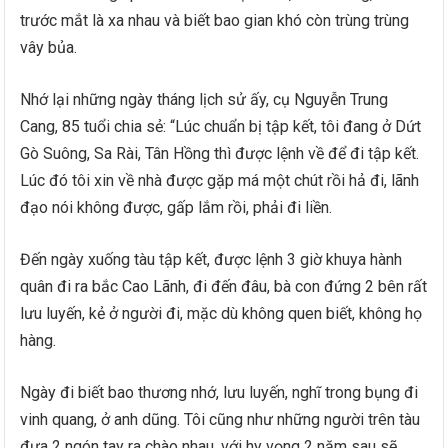
trước mắt là xa nhau và biết bao gian khó còn trùng trùng
vây bủa.
Nhớ lại những ngày tháng lịch sử ấy, cụ Nguyễn Trung
Cang, 85 tuổi chia sẻ: “Lúc chuẩn bị tập kết, tôi đang ở Dứt
Gò Suông, Sa Rài, Tân Hồng thì được lệnh về để đi tập kết.
Lúc đó tôi xin về nhà được gặp má một chút rồi hả đi, lãnh
đạo nói không được, gấp lắm rồi, phải đi liền.
Đến ngày xuống tàu tập kết, được lệnh 3 giờ khuya hành
quân đi ra bắc Cao Lãnh, đi đến đâu, bà con đứng 2 bên rất
lưu luyến, kẻ ở người đi, mặc dù không quen biết, không họ
hàng.
Ngày đi biết bao thương nhớ, lưu luyến, nghĩ trong bụng đi
vinh quang, ở anh dũng. Tôi cũng như những người trên tàu
đưa 2 ngón tay ra chào nhau, với hy vọng 2 năm sau sẽ