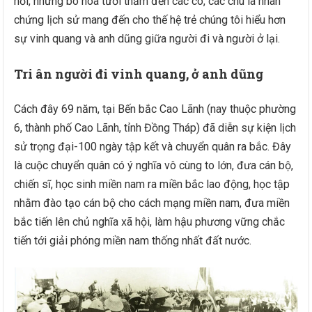
hỏi, những bó hoa tươi thắm đến các cô, các chú là nhân
chứng lịch sử mang đến cho thế hệ trẻ chúng tôi hiểu hơn
sự vinh quang và anh dũng giữa người đi và người ở lại.
Tri ân người đi vinh quang, ở anh dũng
Cách đây 69 năm, tại Bến bắc Cao Lãnh (nay thuộc phường
6, thành phố Cao Lãnh, tỉnh Đồng Tháp) đã diễn sự kiện lịch
sử trọng đại-100 ngày tập kết và chuyển quân ra bắc. Đây
là cuộc chuyển quân có ý nghĩa vô cùng to lớn, đưa cán bộ,
chiến sĩ, học sinh miền nam ra miền bắc lao động, học tập
nhằm đào tạo cán bộ cho cách mạng miền nam, đưa miền
bắc tiến lên chủ nghĩa xã hội, làm hậu phương vững chắc
tiến tới giải phóng miền nam thống nhất đất nước.