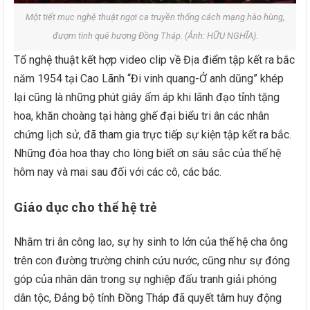
Một tiết mục nghệ thuật ngợi ca truyền thống cách mạng hào hùng,
đượm tình quê hương Đồng Tháp. (Ảnh: HỮU NGHĨA).
Tổ nghệ thuật kết hợp video clip về Địa điểm tập kết ra bắc
năm 1954 tại Cao Lãnh “Đi vinh quang-Ở anh dũng” khép
lại cũng là những phút giây ấm áp khi lãnh đạo tỉnh tặng
hoa, khăn choàng tại hàng ghế đại biểu tri ân các nhân
chứng lịch sử, đã tham gia trực tiếp sự kiện tập kết ra bắc.
Những đóa hoa thay cho lòng biết ơn sâu sắc của thế hệ
hôm nay và mai sau đối với các cô, các bác.
Giáo dục cho thế hệ trẻ
Nhằm tri ân công lao, sự hy sinh to lớn của thế hệ cha ông
trên con đường trường chinh cứu nước, cũng như sự đóng
góp của nhân dân trong sự nghiệp đấu tranh giải phóng
dân tộc, Đảng bộ tỉnh Đồng Tháp đã quyết tâm huy động