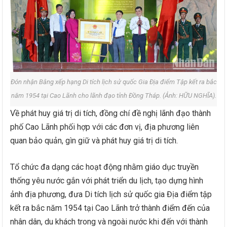
Đón nhận Bằng xếp hạng Di tích lịch sử quốc Gia Địa điểm Tập kết ra bắc
năm 1954 tại Cao Lãnh cho lãnh đạo tỉnh Đồng Tháp. (Ảnh: HỮU NGHĨA).
Về phát huy giá trị di tích, đồng chí đề nghị lãnh đạo thành
phố Cao Lãnh phối hợp với các đơn vị, địa phương liên
quan bảo quản, gìn giữ và phát huy giá trị di tích.
Tổ chức đa dạng các hoạt động nhằm giáo dục truyền
thống yêu nước gắn với phát triển du lịch, tạo dựng hình
ảnh địa phương, đưa Di tích lịch sử quốc gia Địa điểm tập
kết ra bắc năm 1954 tại Cao Lãnh trở thành điểm đến của
nhân dân, du khách trong và ngoài nước khi đến với thành