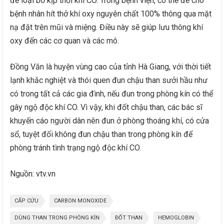
để loại bỏ kịp thời khí CO. Trong bệnh viện, có thể để cho
bệnh nhân hít thở khí oxy nguyên chất 100% thông qua mặt
nạ đặt trên mũi và miệng. Điều này sẽ giúp lưu thông khí
oxy đến các cơ quan và các mô.
Đồng Văn là huyện vùng cao của tỉnh Hà Giang, với thời tiết
lạnh khắc nghiệt và thói quen đun chậu than sưởi hầu như
có trong tất cả các gia đình, nếu đun trong phòng kín có thể
gây ngộ độc khí CO. Vì vậy, khi đốt chậu than, các bác sĩ
khuyến cáo người dân nên đun ở phòng thoáng khí, có cửa
sổ, tuyệt đối không đun chậu than trong phòng kín để
phòng tránh tình trạng ngộ độc khí CO.
Nguồn: vtv.vn
CẤP CỨU
CARBON MONOXIDE
DÙNG THAN TRONG PHÒNG KÍN
ĐỐT THAN
HEMOGLOBIN