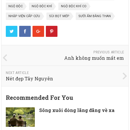
NGỘ ĐỘC
NGỘ ĐỘC KHÍ
NGỘ ĐỘC KHÍ CO
NHẬP VIỆN CẤP CỨU
SÙI BỌT MÉP
SƯỞI ẤM BẰNG THAN
PREVIOUS ARTICLE
Anh không muốn mất em
NEXT ARTICLE
Nét đẹp Tây Nguyên
Recommended For You
Sông xuôi dòng lãng đãng về xa