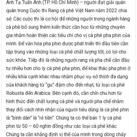
Anh Tạ Tuấn Anh (TP. Hồ Chí Minh) – người đạt giải quán
quân trong Cuộc thi Rang cà phê Việt Nam năm 2022 chia
sẻ: Các cuộc thi là cơ hội để những người trong ngành hàng
cà phê bổ sung thêm kiến thức cần học từ những chuyên
gia nhằm hoàn thiện các tiêu chí cho vị cà phê pha phin của
mình. Để văn hóa pha phin được phát triển thì đầu tiên cần
tập trung vào những loại cà phê chất lượng tốt, có lợi cho
sức khỏe. Tiếp đó là những người rang và pha chế cần đầu
tư nhiều hơn cho ly cà phê pha phin, để khai thác pha phin ở
nhiều khía cạnh khác nhau nhằm phục vụ sở thích đa dạng
của khách hàng từ “gu” đậm cho đến nhạt, từ loại cà phê
Robusta đến Arabica. Bên cạnh đó, cần chỉn chu hơn từ
hình thức đến chất lượng cà phê và người pha chế nhằm
thay đổi cách nhìn nhận của người tiêu dùng là cà phê phin
là “bình dân” là “rẻ tiền”. Chúng ta có thể bán 1 ly cà phê
phin từ 50 – 60 nghìn đồng như các loại cà phê khác.
Chúng ta cần khẳng định vị thế của mình trong dòng chảy