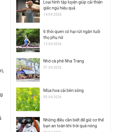
Loại hình tập luyện giúp cải thiện
giấc ngủ hiệu quả
14.04.2026
6 thói quen có hại rút ngắn tuổi
thọ phụ nữ
13.04.2026
Nhớ cà phê Nha Trang
07.04.2026
ị,
Mùa hoa cải bên sông
ng
05.04.2026
;
ả
Những điều cần biết để giữ cơ thể
bạn an toàn khi trời quá nóng