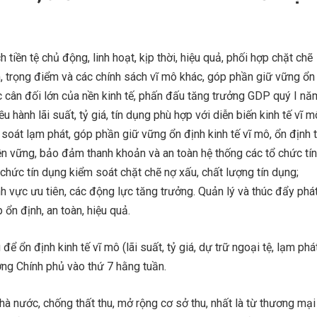
h tiền tệ chủ động, linh hoạt, kịp thời, hiệu quả, phối hợp chặt chẽ
m, trọng điểm và các chính sách vĩ mô khác, góp phần giữ vững ổn
c cân đối lớn của nền kinh tế, phấn đấu tăng trưởng GDP quý I nă
hành lãi suất, tỷ giá, tín dụng phù hợp với diễn biến kinh tế vĩ m
 soát lạm phát, góp phần giữ vững ổn định kinh tế vĩ mô, ổn định t
 bền vững, bảo đảm thanh khoản và an toàn hệ thống các tổ chức tín
 chức tín dụng kiểm soát chặt chẽ nợ xấu, chất lượng tín dụng;
nh vực ưu tiên, các động lực tăng trưởng. Quản lý và thúc đẩy phá
 ổn định, an toàn, hiệu quả.
ổn định kinh tế vĩ mô (lãi suất, tỷ giá, dự trữ ngoại tệ, lạm phát
ớng Chính phủ vào thứ 7 hằng tuần.
hà nước, chống thất thu, mở rộng cơ sở thu, nhất là từ thương mại