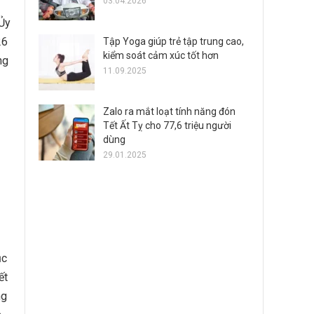
03.04.2026
 Ủy
26
Tập Yoga giúp trẻ tập trung cao,
kiểm soát cảm xúc tốt hơn
ng
11.09.2025
Zalo ra mắt loạt tính năng đón
Tết Ất Tỵ cho 77,6 triệu người
dùng
29.01.2025
ục
ết
ng