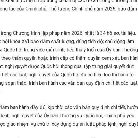
ển khai thực hiện. Tập trung chuẩn bị các đề án trong Chương trìn
h công tác của Chính phủ, Thủ tướng Chính phủ năm 2026, bảo đảm
trong Chương trình lập pháp năm 2026, nhất là 34 hồ sơ, tài liệu,
uốc hội khóa XVI bảo đảm chất lượng, đúng tiến độ; chủ động làm
a Quốc hội trong việc giải trình, tiếp thu ý kiến của Ủy ban Thường
h theo thẩm quyền hoặc trình cấp có thẩm quyền xem xét, ban hàn
ật, nghị quyết được Quốc hội thông qua, tập trung giải quyết dứt
iết các luật, nghị quyết của Quốc hội đã có hiệu lực thi hành từ
 soạn thảo, trình ban hành các văn bản quy định chi tiết các luật
.
ảm ban hành đầy đủ, kịp thời các văn bản quy định chi tiết, hướ
p lệnh, nghị quyết của Ủy ban Thường vụ Quốc hội, Chính phủ yêu
 giao nhiệm vụ chủ trì xây dựng dự án luật, pháp lệnh, nghị quyế