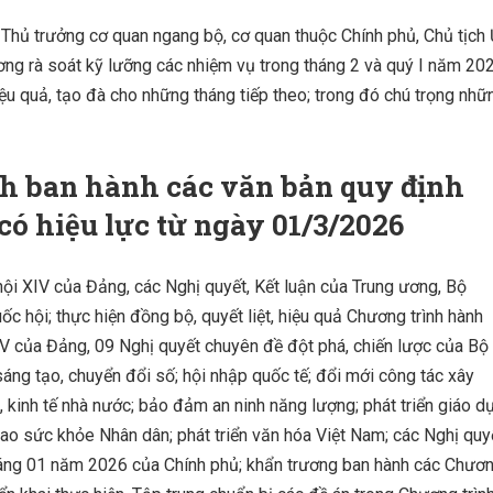
 Thủ trưởng cơ quan ngang bộ, cơ quan thuộc Chính phủ, Chủ tịch
ương rà soát kỹ lưỡng các nhiệm vụ trong tháng 2 và quý I năm 20
hiệu quả, tạo đà cho những tháng tiếp theo; trong đó chú trọng nhữ
nh ban hành các văn bản quy định
 có hiệu lực từ ngày 01/3/2026
 hội XIV của Đảng, các Nghị quyết, Kết luận của Trung ương, Bộ
ốc hội; thực hiện đồng bộ, quyết liệt, hiệu quả Chương trình hành
IV của Đảng, 09 Nghị quyết chuyên đề đột phá, chiến lược của Bộ
 sáng tạo, chuyển đổi số; hội nhập quốc tế; đổi mới công tác xây
ân, kinh tế nhà nước; bảo đảm an ninh năng lượng; phát triển giáo d
ao sức khỏe Nhân dân; phát triển văn hóa Việt Nam; các Nghị quy
ng 01 năm 2026 của Chính phủ; khẩn trương ban hành các Chươ