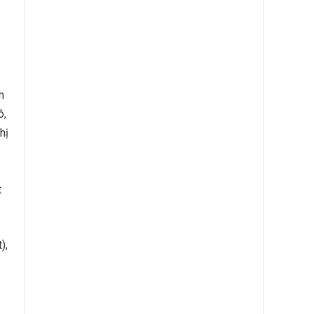
m
ô,
hị
t
),