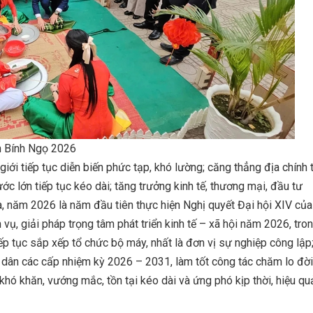
n Bính Ngọ 2026
 giới tiếp tục diễn biến phức tạp, khó lường; căng thẳng địa chính tr
ớc lớn tiếp tục kéo dài; tăng trưởng kinh tế, thương mại, đầu tư
ta, năm 2026 là năm đầu tiên thực hiện Nghị quyết Đại hội XIV của
vụ, giải pháp trọng tâm phát triển kinh tế – xã hội năm 2026, tro
iếp tục sắp xếp tổ chức bộ máy, nhất là đơn vị sự nghiệp công lập
 dân các cấp nhiệm kỳ 2026 – 2031, làm tốt công tác chăm lo đời
 khó khăn, vướng mắc, tồn tại kéo dài và ứng phó kịp thời, hiệu qu