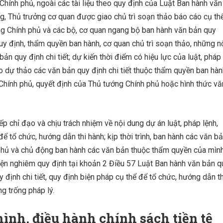
h Chính phủ, ngoài các tài liệu theo quy định của Luật Ban hành văn
g, Thủ trưởng cơ quan được giao chủ trì soạn thảo báo cáo cụ th
ng Chính phủ và các bộ, cơ quan ngang bộ ban hành văn bản quy
quy định, thẩm quyền ban hành, cơ quan chủ trì soạn thảo, những n
bản quy định chi tiết; dự kiến thời điểm có hiệu lực của luật, pháp
eo dự thảo các văn bản quy định chi tiết thuộc thẩm quyền ban hà
Chính phủ, quyết định của Thủ tướng Chính phủ hoặc hình thức vă
p chỉ đạo và chịu trách nhiệm về nội dung dự án luật, pháp lệnh,
 để tổ chức, hướng dẫn thi hành; kịp thời trình, ban hành các văn b
phủ và chủ động ban hành các văn bản thuộc thẩm quyền của mình
iện nghiêm quy định tại khoản 2 Điều 57 Luật Ban hành văn bản q
 định chi tiết, quy định biện pháp cụ thể để tổ chức, hướng dẫn th
g trống pháp lý.
hình, điều hành chính sách tiền tệ