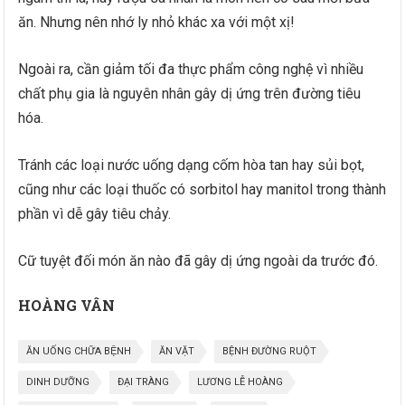
ăn. Nhưng nên nhớ ly nhỏ khác xa với một xị!
Ngoài ra, cần giảm tối đa thực phẩm công nghệ vì nhiều
chất phụ gia là nguyên nhân gây dị ứng trên đường tiêu
hóa.
Tránh các loại nước uống dạng cốm hòa tan hay sủi bọt,
cũng như các loại thuốc có sorbitol hay manitol trong thành
phần vì dễ gây tiêu chảy.
Cữ tuyệt đối món ăn nào đã gây dị ứng ngoài da trước đó.
HOÀNG VÂN
ĂN UỐNG CHỮA BỆNH
ĂN VẶT
BỆNH ĐƯỜNG RUỘT
DINH DƯỠNG
ĐẠI TRÀNG
LƯƠNG LỄ HOÀNG