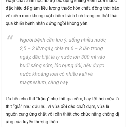
Hoạt chất sinh học hỗ trợ tác dụng kháng viêm của thuốc
đặc hiệu để giảm liều lượng thuốc hóa chất, đồng thời bảo
vệ niêm mạc khung ruột nhằm tránh tình trạng co thắt thái
quá khiến bệnh nhân đứng ngồi không yên.
Người bệnh cần lưu ý: uống nhiều nước,
2,5 – 3 lít/ngày, chia ra 6 – 8 lần trong
ngày, đặc biệt là ly nước lớn 300 ml vào
buổi sáng sớm, lúc bụng đói, nếu được
nước khoáng loại có nhiều kali và
magnesium, càng hay.
Ưu tiên cho thịt “trắng” như thịt gia cầm, hay tốt hơn nữa là
thịt “giả” như đậu hũ, vì vừa dồi dào chất đạm, vừa là
nguồn cung ứng chất vôi cần thiết cho chức năng chống dị
ứng của tuyến thượng thận.