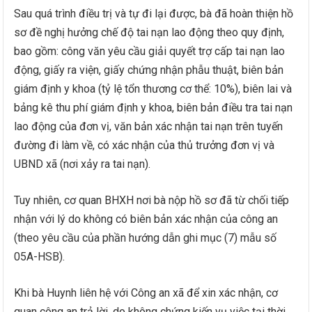
Sau quá trình điều trị và tự đi lại được, bà đã hoàn thiện hồ
sơ đề nghị hưởng chế độ tai nạn lao động theo quy định,
bao gồm: công văn yêu cầu giải quyết trợ cấp tai nạn lao
động, giấy ra viện, giấy chứng nhận phẫu thuật, biên bản
giám định y khoa (tỷ lệ tổn thương cơ thể: 10%), biên lai và
bảng kê thu phí giám định y khoa, biên bản điều tra tai nạn
lao động của đơn vị, văn bản xác nhận tai nạn trên tuyến
đường đi làm về, có xác nhận của thủ trưởng đơn vị và
UBND xã (nơi xảy ra tai nạn).
Tuy nhiên, cơ quan BHXH nơi bà nộp hồ sơ đã từ chối tiếp
nhận với lý do không có biên bản xác nhận của công an
(theo yêu cầu của phần hướng dẫn ghi mục (7) mẫu số
05A-HSB).
Khi bà Huynh liên hệ với Công an xã để xin xác nhận, cơ
quan công an trả lời, do không chứng kiến vụ việc tại thời