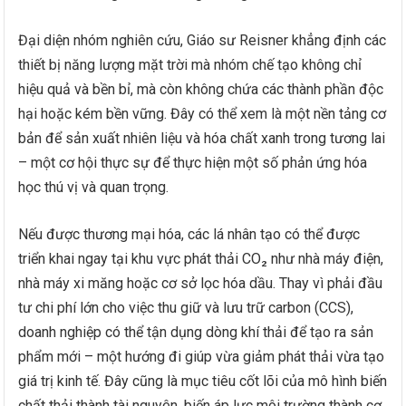
Đại diện nhóm nghiên cứu, Giáo sư Reisner khẳng định các
thiết bị năng lượng mặt trời mà nhóm chế tạo không chỉ
hiệu quả và bền bỉ, mà còn không chứa các thành phần độc
hại hoặc kém bền vững. Đây có thể xem là một nền tảng cơ
bản để sản xuất nhiên liệu và hóa chất xanh trong tương lai
– một cơ hội thực sự để thực hiện một số phản ứng hóa
học thú vị và quan trọng.
Nếu được thương mại hóa, các lá nhân tạo có thể được
triển khai ngay tại khu vực phát thải CO₂ như nhà máy điện,
nhà máy xi măng hoặc cơ sở lọc hóa dầu. Thay vì phải đầu
tư chi phí lớn cho việc thu giữ và lưu trữ carbon (CCS),
doanh nghiệp có thể tận dụng dòng khí thải để tạo ra sản
phẩm mới – một hướng đi giúp vừa giảm phát thải vừa tạo
giá trị kinh tế. Đây cũng là mục tiêu cốt lõi của mô hình biến
chất thải thành tài nguyên, biến áp lực môi trường thành cơ