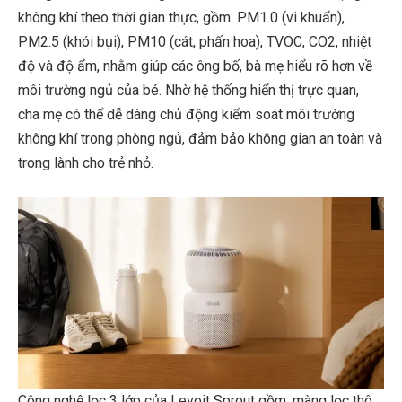
không khí theo thời gian thực, gồm: PM1.0 (vi khuẩn),
PM2.5 (khói bụi), PM10 (cát, phấn hoa), TVOC, CO2, nhiệt
độ và độ ẩm, nhằm giúp các ông bố, bà mẹ hiểu rõ hơn về
môi trường ngủ của bé. Nhờ hệ thống hiển thị trực quan,
cha mẹ có thể dễ dàng chủ động kiểm soát môi trường
không khí trong phòng ngủ, đảm bảo không gian an toàn và
trong lành cho trẻ nhỏ.
Công nghệ lọc 3 lớp của Levoit Sprout gồm: màng lọc thô,