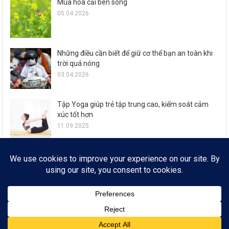
Mùa hoa cải bên sông
05.04.2026
Những điều cần biết để giữ cơ thể bạn an toàn khi
trời quá nóng
03.04.2026
Tập Yoga giúp trẻ tập trung cao, kiểm soát cảm
xúc tốt hơn
11.09.2025
Zalo ra mắt loạt tính năng đón Tết Ất Tỵ cho 77,6
triệu người dùng
29.01.2025
© FROM 2019
* SỔ TAY CÔNG NGHỆ * EMAIL:
INFOSEE.TECHNOTE@GMAIL.COM