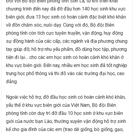
Đối với Bộ đội Biên phòng tỉnh Sơn La, từ khi triển khai
chương trình đến nay đã đỡ đầu hơn 140 học sinh khu vực
biên giới; đưa 13 học sinh có hoàn cảnh đặc biệt khó khăn
về đồn chăm sóc, nuôi dạy. Cùng với đó, Bộ đội Biên
phòng tỉnh còn tích cực tuyên truyền, vận động, huy động
sự đồng hành của các cấp, các ngành và địa phương chung
tay giúp đỡ, hỗ trợ nhu yếu phẩm, đồ dùng học tập, phương
tiện đi lại… cho các em học sinh có hoàn cảnh khó khăn ở
khu vực biên giới. Đến nay, nhiều em học sinh đã tốt nghiệp
trung học phổ thông và thi đỗ vào các trường đại học, cao
đẳng.
Ngoài việc hỗ trợ, đỡ đầu học sinh có hoàn cảnh khó khăn,
yếu thế ở khu vực biên giới của Việt Nam, Bộ đội Biên
phòng tỉnh còn duy trì đỡ đầu 10 học sinh ở khu vực biên
giới của nước bạn Lào, thường xuyên vận động hỗ trợ sinh
kế cho gia đình của các em (trao dê giống, bò giống, gạo,