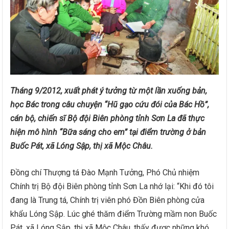
Tháng 9/2012, xuất phát ý tưởng từ một lần xuống bản,
học Bác trong câu chuyện “Hũ gạo cứu đói của Bác Hồ”,
cán bộ, chiến sĩ Bộ đội Biên phòng tỉnh Sơn La đã thực
hiện mô hình “Bữa sáng cho em” tại điểm trường ở bản
Buốc Pát, xã Lóng Sập, thị xã Mộc Châu.
Đồng chí Thượng tá Đào Mạnh Tưởng, Phó Chủ nhiệm
Chính trị Bộ đội Biên phòng tỉnh Sơn La nhớ lại: “Khi đó tôi
đang là Trung tá, Chính trị viên phó Đồn Biên phòng cửa
khẩu Lóng Sập. Lúc ghé thăm điểm Trường mầm non Buốc
Pát, xã Lóng Sập, thị xã Mộc Châu, thấy được những khó