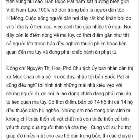
trên vùng núi cao. Bản Buốc Pát nằm sát đường biên giới
Việt Nam-Lào, 100% số dân trong bản là người dân tộc
H’Mông. Cuộc sống người dân nơi đây rất khó khăn bởi do
vị trí địa lý ở trên cao, việc canh tác gặp nhiều trở ngại. Nơi
đây còn là điểm nóng về ma túy, có thời điểm gần như tất
cả người lớn trong bản đều nghiện thuốc phiện hoặc liên
quan đến ma túy và đang phải chấp hành án phạt tù.
Đồng chí Nguyễn Thị Hoa, Phó Chủ tịch Ủy ban nhân dân thị
xã Mộc Châu chia sẻ: Trước đây, nhắc tới bản Buốc Pát ai
cũng đều nghĩ tới hình ảnh những mái nhà xiêu vẹo với
những người được coi là lao động chính đang phải chịu án
tù liên quan ma túy. Có thời điểm, bản có 14 hộ thì cả 14 hộ
đều thuộc diện hộ nghèo. Những em nhỏ trong bản sinh ra
không chỉ thiếu thốn về vật chất mà còn thiếu thốn cả tình
yêu thương của người thân và cha mẹ… Cùng với sự hỗ trợ,
giúp đỡ nhiều mặt cho các hộ dân trong bản, thì câu chuyện