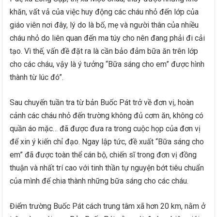
khăn, vất vả của việc huy động các cháu nhỏ đến lớp của
giáo viên nơi đây, lý do là bố, mẹ và người thân của nhiều
cháu nhỏ do liên quan đến ma túy cho nên đang phải đi cải
tạo. Vì thế, vấn đề đặt ra là cần bảo đảm bữa ăn trên lớp
cho các cháu, vậy là ý tưởng “Bữa sáng cho em” được hình
thành từ lúc đó”.
Sau chuyến tuần tra từ bản Buốc Pát trở về đơn vị, hoàn
cảnh các cháu nhỏ đến trường không đủ cơm ăn, không có
quần áo mặc… đã được đưa ra trong cuộc họp của đơn vị
để xin ý kiến chỉ đạo. Ngay lập tức, đề xuất “Bữa sáng cho
em” đã được toàn thể cán bộ, chiến sĩ trong đơn vị đồng
thuận và nhất trí cao với tinh thần tự nguyện bớt tiêu chuẩn
của mình để chia thành những bữa sáng cho các cháu.
Điểm trường Buốc Pát cách trung tâm xã hơn 20 km, nằm ở