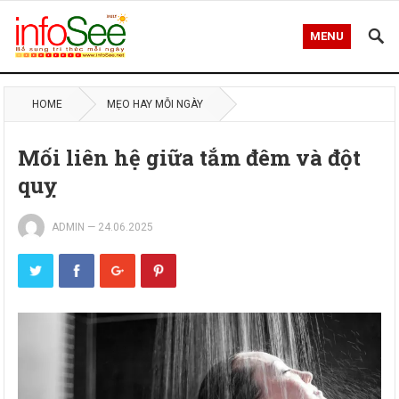
MENU
HOME
MẸO HAY MỖI NGÀY
Mối liên hệ giữa tắm đêm và đột
quỵ
ADMIN
—
24.06.2025