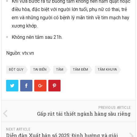
Khi vừa bước ra từ buồng tắm không nên nằm quạt hoặc
điều hòa, đặc biệt với người lớn tuổi, phụ nữ có thai, trẻ
em và những người có bệnh lý mãn tính về tim mạch hay
xương khớp.
Không nên tắm sau 21h.
Nguồn: vtv.vn
ĐỘT QUỴ
TAI BIẾN
TẮM
TẮM ĐÊM
TẮM KHUYA
PREVIOUS ARTICLE
Gấp rút tái thiết ngành hàng sầu riêng
NEXT ARTICLE
Diễn đàn Xuất bản số 2025: Định hướng và giải