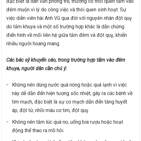
đặc biệt là dân văn phòng trẻ, thường có thói quen tắm vào
đêm muộn vì lý do công việc và thói quen sinh hoạt. Sự
việc diễn viên hài Anh Vũ qua đời với nguyên nhân đột quỵ
do tắm khuya và một số trường hợp khác là dẫn chứng
điển hình về mối liên hệ giữa tắm đêm và đột quỵ, khiến
nhiều người hoang mang.
Các bác sỹ khuyến cáo, trong trường hợp tắm vào đêm
khuya, người dân cần chú ý:
Không nên dùng nước quá nóng hoặc quá lạnh vì việc
này dễ dẫn đến hiện tượng sốc nhiệt, gây ra các bệnh về
tim mạch, đặc biệt là sự co mạch dẫn đến tăng huyết
áp, đột tử, nhồi máu cơ tim, đột quỵ.
Không nên tắm lúc quá no, uống bia rượu hoặc hoạt
động thể thao ra mồ hôi.