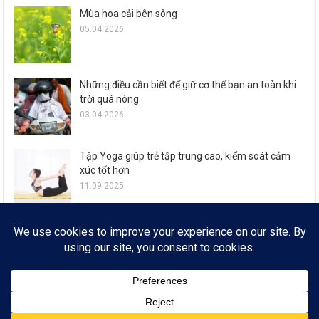
Mùa hoa cải bên sông
05.04.2026
Những điều cần biết để giữ cơ thể bạn an toàn khi
trời quá nóng
03.04.2026
Tập Yoga giúp trẻ tập trung cao, kiểm soát cảm
xúc tốt hơn
11.09.2025
Zalo ra mắt loạt tính năng đón Tết Ất Tỵ cho 77,6
triệu người dùng
29.01.2025
© FROM 2019
* SỔ TAY CÔNG NGHỆ * EMAIL: