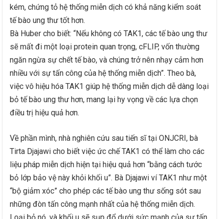
kém, chứng tỏ hệ thống miễn dịch có khả năng kiểm soát
tế bào ung thư tốt hơn.
Bà Huber cho biết: “Nếu không có TAK1, các tế bào ung thư
sẽ mất đi một loại protein quan trọng, cFLIP, vốn thường
ngăn ngừa sự chết tế bào, và chúng trở nên nhạy cảm hơn
nhiều với sự tấn công của hệ thống miễn dịch”. Theo bà,
việc vô hiệu hóa TAK1 giúp hệ thống miễn dịch dễ dàng loại
bỏ tế bào ung thư hơn, mang lại hy vọng về các lựa chọn
điều trị hiệu quả hơn.
Về phần mình, nhà nghiên cứu sau tiến sĩ tại ONJCRI, bà
Tirta Djajawi cho biết việc ức chế TAK1 có thể làm cho các
liệu pháp miễn dịch hiện tại hiệu quả hơn “bằng cách tước
bỏ lớp bảo vệ này khỏi khối u”. Bà Djajawi ví TAK1 như một
“bộ giảm xóc” cho phép các tế bào ung thư sống sót sau
những đòn tấn công mạnh nhất của hệ thống miễn dịch.
Loại bỏ nó, và khối u sẽ sụp đổ dưới sức mạnh của sự tấn