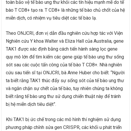
toàn bảo vệ tế bào ung thư khỏi các tín hiệu mạnh mẽ do tế
bào T CD8+ tạo ra. T CD8+ là những tế bào chủ chốt của hệ
miễn dịch, có nhiệm vụ tiêu diệt các tế bào lạ.
Theo ONJCRI, đơn vị dẫn đầu nghiên cứu hợp tác với Viện
Nghiên cứu Y khoa Walter và Eliza Hall của Australia, gene
TAK1 được xác định bằng cách tiến hành sàng lọc gene
quy mô lớn để tìm kiếm các gene giúp tế bào ung thư sống
sót sau các cuộc tấn công của tế bào T CD8+. Nhà nghiên
cứu sau tiến sĩ tại ONJCRI, bà Anne Huber cho biết: “Người
ta biết rằng TAK1 thúc đẩy sự sống sót của tế bào ung thư
và ngăn chặn sự chết của tế bào, tuy nhiên chúng ta không
biết rằng tế bào ung thư sử dụng chiến thuật này để tránh
bị hệ miễn dịch tiêu diệt”.
Khi TAK1 bị ức chế trong các mô hình thí nghiệm sử dụng
phương pháp chỉnh sửa gen CRISPR, các khối u phát triển