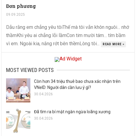
Đơn phương
09.09.2025
Dẫu rằng em chẳng yêu tôiThế mà tôi vẫn khôn nguôi… nhớ
thầmKhi yêu ai chẳng lỗi lầmCon tim mười tám… tím bầm
vì em. Ngoài kia, nắng rớt bên thềmLòng tôi...
READ MORE »
MOST VIEWED POSTS
Còn hơn 34 triệu thuê bao chưa xác nhận trên
VNeID: Người dân cần lưu ý gì?
30.04.2026
Đã tìm ra bí mật ngăn ngừa loãng xương
30.04.2026