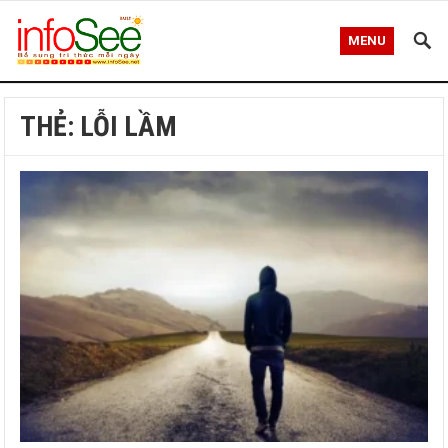
MENU
THẺ:
LỖI LẦM