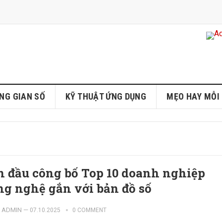
NG GIAN SỐ
KỸ THUẬT ỨNG DỤNG
MẸO HAY MỖI
n đầu công bố Top 10 doanh nghiệp
ng nghệ gắn với bản đồ số
ADMIN
—
07.10.2025
0 COMMENT