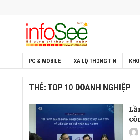
PC & MOBILE
XA LỘ THÔNG TIN
KHÔ
THẺ:
TOP 10 DOANH NGHIỆP
Lầ
cô