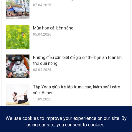
07.04.2026
Mùa hoa cải bên sông
05.04.2026
Những điều cần biết để giữ cơ thể bạn an toàn khi
trời quá nóng
03.04.2026
Tập Yoga giúp trẻ tập trung cao, kiểm soát cảm
xúc tốt hơn
11.09.2025
Zalo ra mắt loạt tính năng đón Tết Ất Tỵ cho 77,6
triệu người dùng
29.01.2025