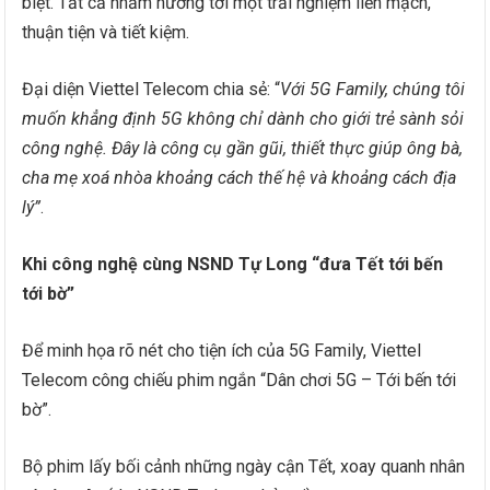
biệt. Tất cả nhằm hướng tới một trải nghiệm liền mạch,
thuận tiện và tiết kiệm.
Đại diện Viettel Telecom chia sẻ: “
Với 5G Family, chúng tôi
muốn khẳng định 5G không chỉ dành cho giới trẻ sành sỏi
công nghệ. Đây là công cụ gần gũi, thiết thực giúp ông bà,
cha mẹ xoá nhòa khoảng cách thế hệ và khoảng cách địa
lý”
.
Khi công nghệ cùng NSND Tự Long “đưa Tết tới bến
tới bờ”
Để minh họa rõ nét cho tiện ích của 5G Family, Viettel
Telecom công chiếu phim ngắn “Dân chơi 5G – Tới bến tới
bờ”.
Bộ phim lấy bối cảnh những ngày cận Tết, xoay quanh nhân