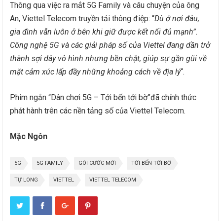
Thông qua việc ra mắt 5G Family và câu chuyện của ông
An, Viettel Telecom truyền tải thông điệp: “
Dù ở nơi đâu,
gia đình vẫn luôn ở bên khi giữ được kết nối đủ mạnh”.
Công nghệ 5G và các giải pháp số của Viettel đang dần trở
thành sợi dây vô hình nhưng bền chặt, giúp sự gần gũi về
mặt cảm xúc lấp đầy những khoảng cách về địa lý
“.
Phim ngắn “Dân chơi 5G – Tới bến tới bờ”đã chính thức
phát hành trên các nền tảng số của Viettel Telecom.
Mặc Ngôn
5G
5G FAMILY
GÓI CƯỚC MỚI
TỚI BẾN TỚI BỜ
TỰ LONG
VIETTEL
VIETTEL TELECOM