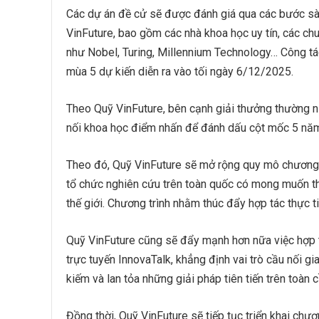
Các dự án đề cử sẽ được đánh giá qua các bước sà
VinFuture, bao gồm các nhà khoa học uy tín, các ch
như Nobel, Turing, Millennium Technology… Công tá
mùa 5 dự kiến diễn ra vào tối ngày 6/12/2025.
Theo Quỹ VinFuture, bên cạnh giải thưởng thường ni
nối khoa học điểm nhấn để đánh dấu cột mốc 5 nă
Theo đó, Quỹ VinFuture sẽ mở rộng quy mô chương t
tổ chức nghiên cứu trên toàn quốc có mong muốn th
thế giới. Chương trình nhằm thúc đẩy hợp tác thực t
Quỹ VinFuture cũng sẽ đẩy mạnh hơn nữa việc hợp t
trực tuyến InnovaTalk, khẳng định vai trò cầu nối g
kiếm và lan tỏa những giải pháp tiên tiến trên toàn c
Đồng thời, Quỹ VinFuture sẽ tiếp tục triển khai chư