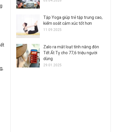
03.04.2026
ng
Tập Yoga giúp trẻ tập trung cao,
kiểm soát cảm xúc tốt hơn
11.09.2025
ết
Zalo ra mắt loạt tính năng đón
Tết Ất Tỵ cho 77,6 triệu người
dùng
29.01.2025
g,