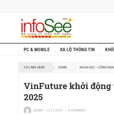
PC & MOBILE
XA LỘ THÔNG TIN
KHÔ
YOU ARE HERE:
HOME
KHOA HỌC – CÔNG NGH
VinFuture khởi động 
2025
ADMIN
—
14.11.2025
0 COMMENT