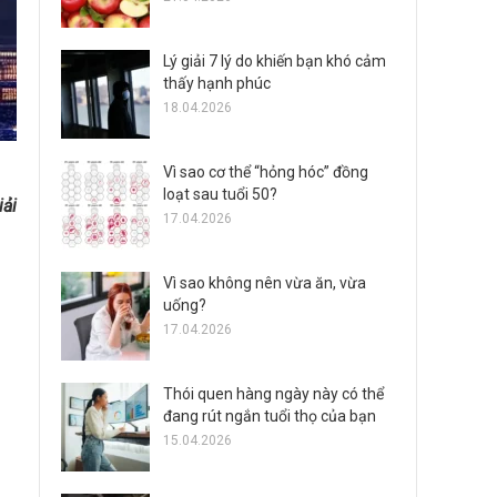
Lý giải 7 lý do khiến bạn khó cảm
thấy hạnh phúc
18.04.2026
Vì sao cơ thể “hỏng hóc” đồng
loạt sau tuổi 50?
iải
17.04.2026
Vì sao không nên vừa ăn, vừa
uống?
17.04.2026
Thói quen hàng ngày này có thể
đang rút ngắn tuổi thọ của bạn
15.04.2026