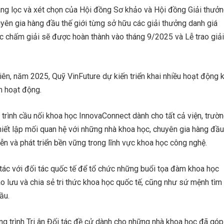
ng lọc và xét chọn của Hội đồng Sơ khảo và Hội đồng Giải thưở
uyên gia hàng đầu thế giới từng sở hữu các giải thưởng danh giá
c chấm giải sẽ được hoàn thành vào tháng 9/2025 và Lễ trao giải
ên, năm 2025, Quỹ VinFuture dự kiến triển khai nhiều hoạt động k
m hoạt động.
rình cầu nối khoa học InnovaConnect dành cho tất cả viện, trườn
iết lập mối quan hệ với những nhà khoa học, chuyên gia hàng đầu
iễn và phát triển bền vững trong lĩnh vực khoa học công nghệ.
ác với đối tác quốc tế để tổ chức những buổi tọa đàm khoa học
iao lưu và chia sẻ tri thức khoa học quốc tế, cũng như sứ mệnh tìm
ầu.
ơng trình Tri ân Đối tác đề cử dành cho những nhà khoa học đã góp