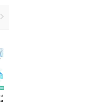
cơ
úa