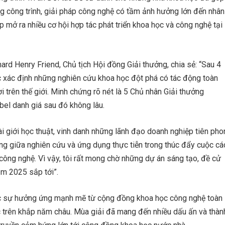
g công trình, giải pháp công nghệ có tầm ảnh hưởng lớn đến nhân
p mở ra nhiều cơ hội hợp tác phát triển khoa học và công nghệ tại
ard Henry Friend, Chủ tịch Hội đồng Giải thưởng, chia sẻ: “Sau 4
 xác định những nghiên cứu khoa học đột phá có tác động toàn
i trên thế giới. Minh chứng rõ nét là 5 Chủ nhân Giải thưởng
bel danh giá sau đó không lâu.
i giới học thuật, vinh danh những lãnh đạo doanh nghiệp tiên pho
ng giữa nghiên cứu và ứng dụng thực tiễn trong thúc đẩy cuộc cá
 công nghệ. Vì vậy, tôi rất mong chờ những dự án sáng tạo, đề cử
ăm 2025 sắp tới”.
ợc sự hưởng ứng mạnh mẽ từ cộng đồng khoa học công nghệ toàn
c trên khắp năm châu. Mùa giải đã mang đến nhiều dấu ấn và thàn