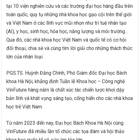
tại 10 viện nghiên cứu và các trường đại học hàng đầu trên
toàn quốc, quy tụ những nhà khoa học gạo cội trên thế giới
và Việt Nam ở các lĩnh vực mũi nhọn như trí tuệ nhân tạo
(AI), y học, sinh học, hóa học, năng lượng và môi trường…
Qua đó, các nhà khoa học Việt Nam và quốc tế có cơ hội
đối thoại, chia sẻ và cùng tìm lời giải cho những thách thức
lớn của nhân loại.
PGS.TS. Huỳnh Đăng Chính, Phó Giám đốc Đại học Bách
khoa Hà Nội, khẳng định Tuần lễ Khoa học – Công nghệ
VinFuture hàng năm là chất xúc tác chiến lược khơi dậy
bản lĩnh và khát vọng sáng tạo, cống hiến cho các nhà khoa
học trẻ Việt Nam.
Từ năm 2023 đến nay, Đại học Bách Khoa Hà Nội cùng
VinFuture đã nhiều lần tổ chức các tọa đàm và hội thảo
khoa học quốc tế có sức lan tỏa lớn.