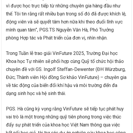
vì được học trực tiếp từ những chuyên gia hàng đầu như
thế. Tôi tin rằng rất nhiều bạn trong số đó đã được khích lệ,
động viên và sẽ quyết tâm hơn nữa khi theo đuổi lĩnh vực
mình quan tâm”, PGS.TS Nguyễn Văn Hà, Phó Trưởng
phòng Hợp tác và Phát triển của đơn vị, nhìn nhận.
Trong Tuần lễ trao giải VinFuture 2025, Trường Đại học
Khoa học Tự nhiên sẽ phối hợp cùng Quỹ tổ chức hội thảo
chuyên đề với GS. Ingolf Steffan-Dewenter (ĐH Würzburg,
Đức; Thành viên Hội đồng Sơ khảo VinFuture) – chuyên gia
về tác động của biến đổi khí hậu và môi trường đến đa
dạng sinh học và hệ sinh thái.
PGS. Hà cũng kỳ vọng rằng VinFuture sẽ tiếp tục phát huy
vai trò là một trong những quỹ tiên phong trong việc thúc
đẩy sự phát triển của khoa học Việt Nam thông qua việc
kết nối học giả, tài trợ các dự án nghiên cứu khoa học công