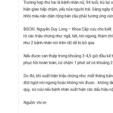
Trường hợp thứ hai là bệnh nhân nữ, 94 tuổi, trú tạ
hiện giao tiếp chậm, yếu nửa người trái. Sáng ngày
nhồi máu não diện rộng bán cầu phải tương ứng vù
BSCKI. Nguyễn Duy Long – Khoa Cấp cứu cho biết: T
rộ các triệu chứng như: ngã, liệt, nói ngọng, thậm c
như 2 bệnh nhân nói trên rất dễ bị bỏ qua.
Nếu được can thiệp trong khoảng 3-4,5 giờ đầu kể từ
phục hồi hoàn toàn, cứ chậm 1 phút sẽ có khoảng 2 t
Do đó, khi xuất hiện triệu chứng như: mất thăng bằ
đột ngột nói ngọng hoặc không nói được… không lãng
quỵ, sơ cứu nếu bệnh nhân xuất hiện các dấu hiệu 
Nguồn: vtv.vn