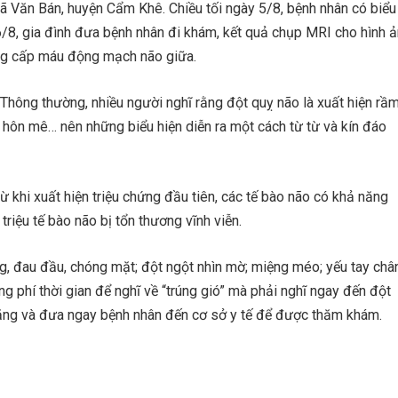
i xã Văn Bán, huyện Cẩm Khê. Chiều tối ngày 5/8, bệnh nhân có biểu
 6/8, gia đình đưa bệnh nhân đi khám, kết quả chụp MRI cho hình 
ng cấp máu động mạch não giữa.
hông thường, nhiều người nghĩ rằng đột quỵ não là xuất hiện rầ
hí hôn mê… nên những biểu hiện diễn ra một cách từ từ và kín đáo
 khi xuất hiện triệu chứng đầu tiên, các tế bào não có khả năng
riệu tế bào não bị tổn thương vĩnh viễn.
ng, đau đầu, chóng mặt; đột ngột nhìn mờ; miệng méo; yếu tay châ
 phí thời gian để nghĩ về “trúng gió” mà phải nghĩ ngay đến đột
nặng và đưa ngay bệnh nhân đến cơ sở y tế để được thăm khám.