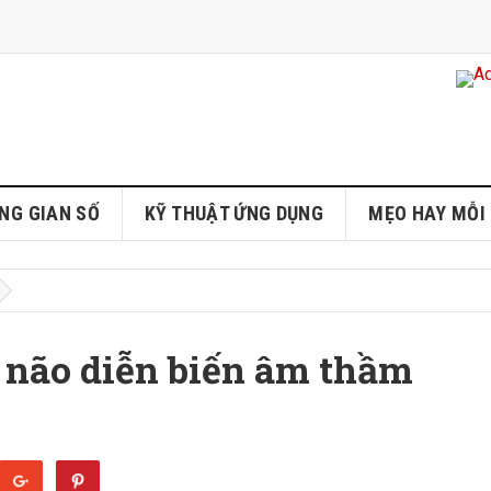
NG GIAN SỐ
KỸ THUẬT ỨNG DỤNG
MẸO HAY MỖI
ỵ não diễn biến âm thầm