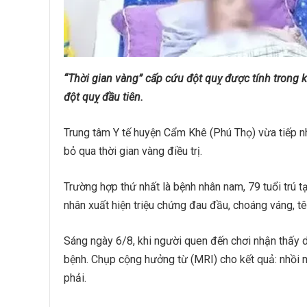
“Thời gian vàng” cấp cứu đột quỵ được tính trong k
đột quỵ đầu tiên.
Trung tâm Y tế huyện Cẩm Khê (Phú Thọ) vừa tiếp n
bỏ qua thời gian vàng điều trị.
Trường hợp thứ nhất là bệnh nhân nam, 79 tuổi trú t
nhân xuất hiện triệu chứng đau đầu, choáng váng, tê
Sáng ngày 6/8, khi người quen đến chơi nhận thấy 
bệnh. Chụp cộng hưởng từ (MRI) cho kết quả: nhồi máu
phải.