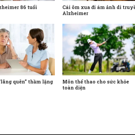
zheimer 86 tuổi
Cái ôm xua đi ám ảnh di truy
Alzheimer
 “lãng quên” thầm lặng
Môn thể thao cho sức khỏe
toàn diện