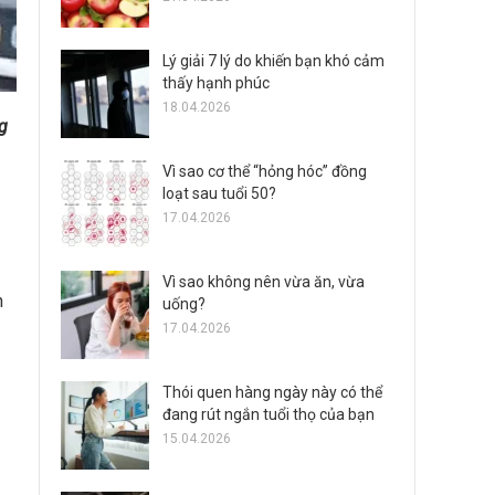
Lý giải 7 lý do khiến bạn khó cảm
thấy hạnh phúc
18.04.2026
g
Vì sao cơ thể “hỏng hóc” đồng
loạt sau tuổi 50?
17.04.2026
Vì sao không nên vừa ăn, vừa
h
uống?
17.04.2026
Thói quen hàng ngày này có thể
đang rút ngắn tuổi thọ của bạn
15.04.2026