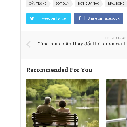
CẨN TRỌNG
ĐỘT QUỴ
ĐỘT QUỴ NÃO
MÀU ĐÔNG
Tweet on Twitter
Share on Facebook
PREVIOUS AR
Cùng nông dân thay đổi thói quen canh
Recommended For You