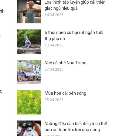
Loại hình tập luyện giúp cải thiện
giấc ngủ hiệu quả
ảnh
14.04.2026
6 thói quen có hại rút ngắn tuổi
m
thọ phụ nữ
13.04.2026
Nhớ cà phê Nha Trang
07.04.2026
n;
Mùa hoa cải bên sông
05.04.2026
Những điều cần biết để giữ cơ thể
bạn an toàn khi trời quá nóng