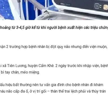
hoảng từ 3-4,5 giờ kể từ khi người bệnh xuất hiện các triệu chứn
hận 2 trường hợp bệnh nhân bị đột quỵ não nhưng đến viện muộn,
ại xã Tiên Lương, huyện Cẩm Khê. 2 ngày trước khi nhập viện, bện
 bì tay chân, méo miệng.
dấu hiệu bất thường nên tư vấn gia đình cho bệnh nhân đi khám
 não cấp đa ổ, ở vị trí gối – thân thể trai lệch phải và thùy trán