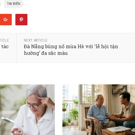
TAI BIẾN
TICLE
NEXT ARTICLE
 tác
Đà Nẵng bùng nổ mùa Hè với ‘lễ hội tận
hưởng’ đa sắc màu