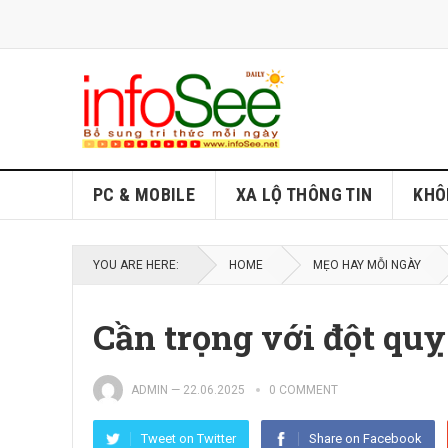
PC & MOBILE
XA LỘ THÔNG TIN
KHÔ
YOU ARE HERE:
HOME
MẸO HAY MỖI NGÀY
Cần trọng với đột qu
ADMIN
—
22.06.2025
0 COMMENT
Tweet on Twitter
Share on Facebook